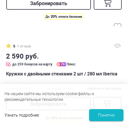
Забронировать
20%
До
оплата баллами
5
1 отзыв
2 590 руб.
до 259 бонусов на карту
78
Плюс
Кружки с двойными стенками 2 шт / 280 мл Iberica
Артикул: 16484
Заказали 105 раз
Наличие в магазинах
На нашем сайте мы используем cookie-файлы и
рекомендательные технологии.
Забронировать
Понятно
Узнать подробнее
20%
До
оплата баллами