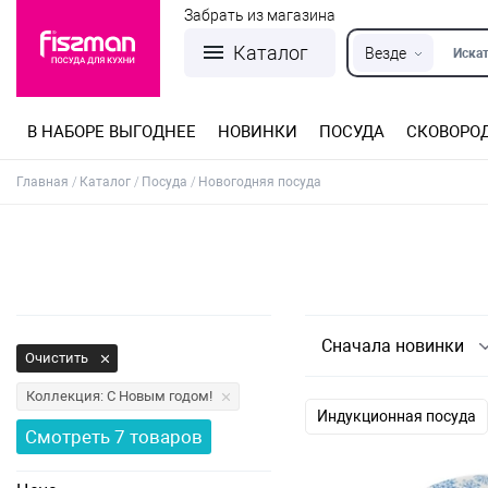
Забрать из магазина
Каталог
Везде
Искат
В НАБОРЕ ВЫГОДНЕЕ
НОВИНКИ
ПОСУДА
СКОВОРО
Кастрюли из нержавеющей стали
Разъемные формы для выпечки
Детская посуда для приготовления
Посуда из нержавеющей стали
Сковороды со съемной ручкой
Терки, шинковки, яйцерезки, чопперы
Формы для льда и шоколада
Детская посуда для приема пищи
Главная
Каталог
Посуда
Новогодняя посуда
Сначала новинки
Очистить
Коллекция: С Новым годом!
Индукционная посуда
Смотреть
7
товаров
Стеклянная посуда