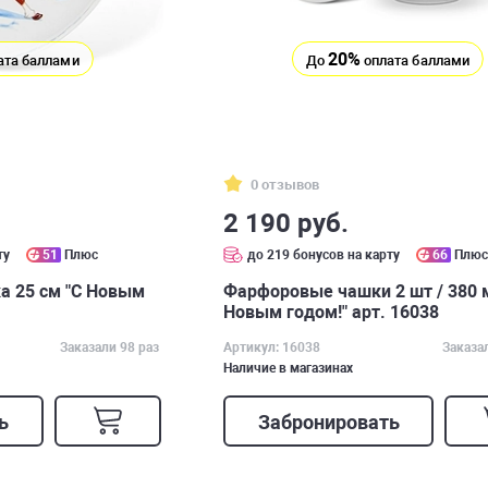
20%
ата баллами
До
оплата баллами
0 отзывов
2 190 руб.
ту
51
Плюс
до 219 бонусов на карту
66
Плю
а 25 см "С Новым
Фарфоровые чашки 2 шт / 380 
Новым годом!" арт. 16038
Заказали 98 раз
Артикул: 16038
Заказа
Наличие в магазинах
ь
Забронировать