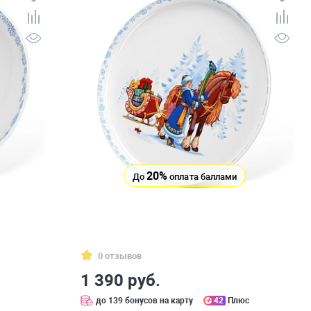
20%
До
оплата баллами
0 отзывов
1 390 руб.
до 139 бонусов на карту
42
Плюс