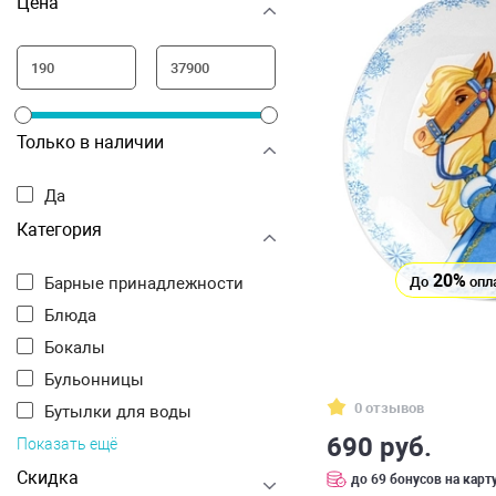
Цена
Крышки для посуды
Только в наличии
Да
Категория
20%
До
опл
Барные принадлежности
Блюда
Бокалы
Бульонницы
0 отзывов
Бутылки для воды
690 руб.
Показать ещё
Скидка
до 69 бонусов на карт