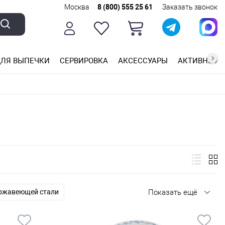
Москва
8 (800) 555 25 61
Заказать звонок
ЛЯ ВЫПЕЧКИ
СЕРВИРОВКА
АКСЕССУАРЫ
АКТИВНЫЙ 
ющей стали
ригарным покрытием
ные планки
ержавеющей стали
Показать ещё
уда
Посуда для сервировки стола