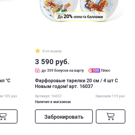
20%
До
оплата баллами
0 отзывов
3 590 руб.
с
до 359 бонусов на карту
108
Плюс
мл "С
Фарфоровые тарелки 20 см / 4 шт С
Новым годом! арт. 16037
ли 105 раз
Артикул: 16037
Заказали 119 раз
Наличие в магазинах
Забронировать