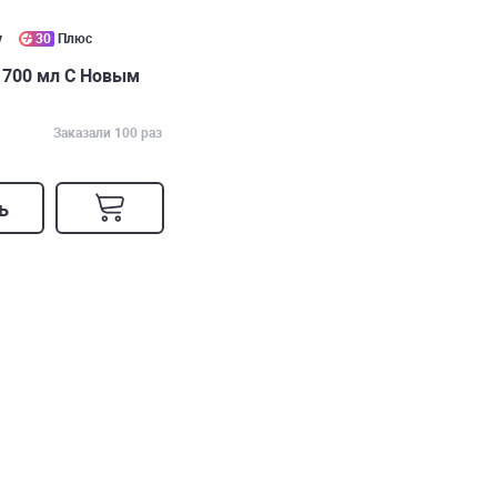
у
30
Плюс
700 мл С Новым
Заказали 100 раз
ь