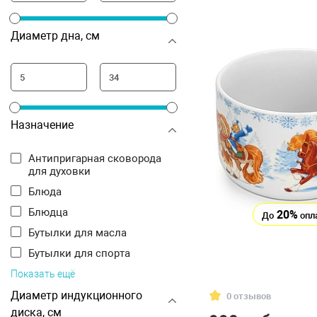
Диаметр дна, см
Назначение
Антипригарная сковорода
для духовки
Блюда
Блюдца
20%
До
опл
Бутылки для масла
Бутылки для спорта
Показать ещё
Диаметр индукционного
0 отзывов
диска, см