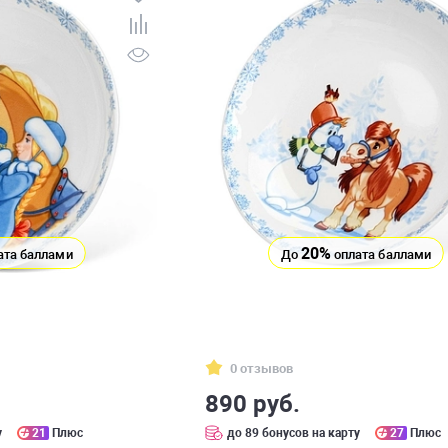
20%
ата баллами
До
оплата баллами
0 отзывов
890 руб.
у
21
Плюс
до 89 бонусов на карту
27
Плюс