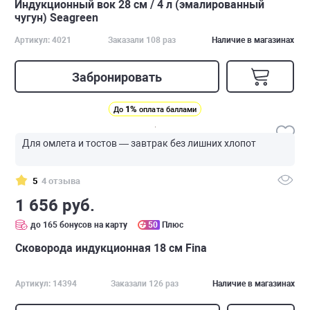
Индукционный вок 28 см / 4 л (эмалированный
чугун) Seagreen
Артикул: 4021
Заказали 108 раз
Наличие в магазинах
Забронировать
1%
До
оплата баллами
Для омлета и тостов — завтрак без лишних хлопот
5
4 отзыва
1 656 руб.
до 165 бонусов на карту
50
Плюс
Сковорода индукционная 18 см Fina
Артикул: 14394
Заказали 126 раз
Наличие в магазинах