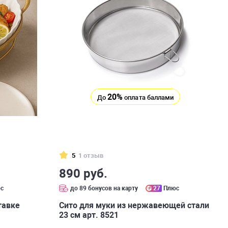
20%
До
оплата баллами
5
1 отзыв
890 руб.
с
до 89 бонусов на карту
27
Плюс
тавке
Сито для муки из нержавеющей стали
23 см арт. 8521