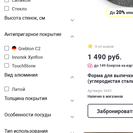
Силикон
Стекло
20%
До
опл
Высота стенок, см
Антипригарное покрытие
0 отзывов
Greblon C2
1 490 руб.
Innotek Xynflon
TouchStone
до 149 бонусов на кар
Вид алюминия
Форма для выпечки
(углеродистая сталь
Литой
Артикул: 5681
Наличие в магазинах
Толщина покрытия
Забронироват
Особенности посуды
Тип использования