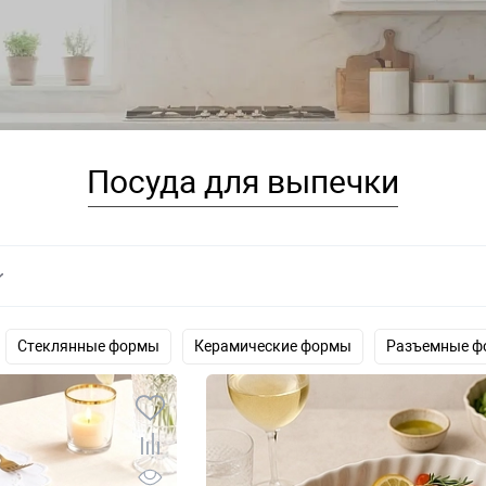
Посуда для выпечки
Стеклянные формы
Керамические формы
Разъемные ф
и
Свечи для торта
Кулинарные кольца
Мерные емкост