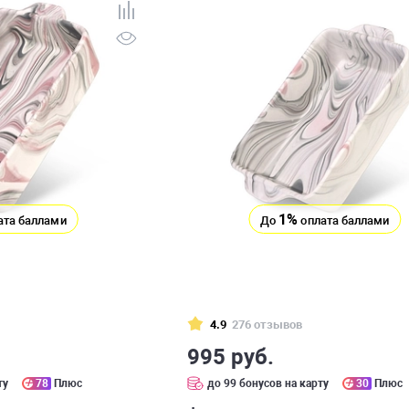
1%
ата баллами
До
оплата баллами
4.9
276 отзывов
995 руб.
ту
78
Плюс
до 99 бонусов на карту
30
Плюс