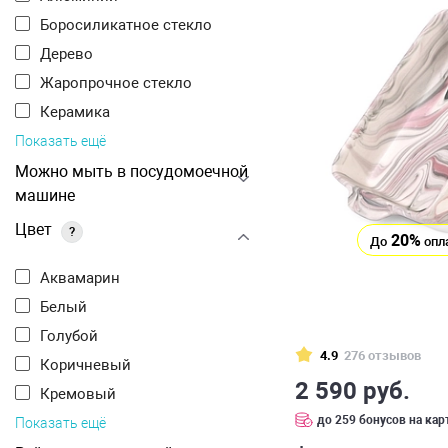
Боросиликатное стекло
Дерево
Жаропрочное стекло
Керамика
Показать ещё
Можно мыть в посудомоечной
машине
Цвет
?
20%
До
опл
Аквамарин
Белый
Голубой
4.9
276 отзывов
Коричневый
2 590 руб.
Кремовый
до 259 бонусов на кар
Показать ещё