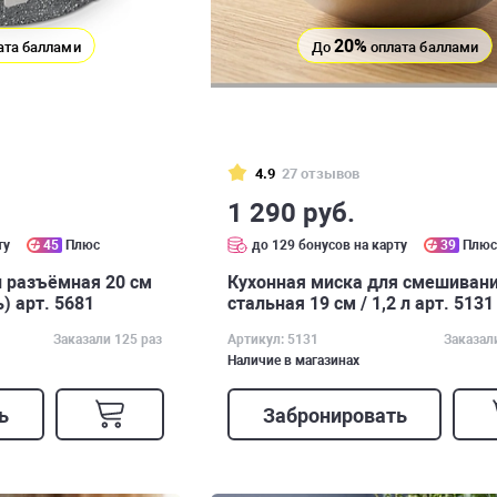
20%
ата баллами
До
оплата баллами
4.9
27 отзывов
1 290 руб.
ту
45
Плюс
до 129 бонусов на карту
39
Плю
 разъёмная 20 см
Кухонная миска для смешиван
) арт. 5681
стальная 19 см / 1,2 л арт. 5131
Заказали 125 раз
Артикул: 5131
Заказал
Наличие в магазинах
ь
Забронировать