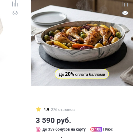
20%
До
оплата баллами
4.9
276 отзывов
3 590 руб.
до 359 бонусов на карту
108
Плюс