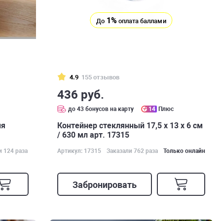
1%
До
оплата баллами
4.9
155 отзывов
436 руб.
с
до 43 бонусов на карту
14
Плюс
ия
Контейнер стеклянный 17,5 х 13 х 6 см
/ 630 мл арт. 17315
и 124 раза
Артикул: 17315
Заказали 762 раза
Только онлайн
Забронировать