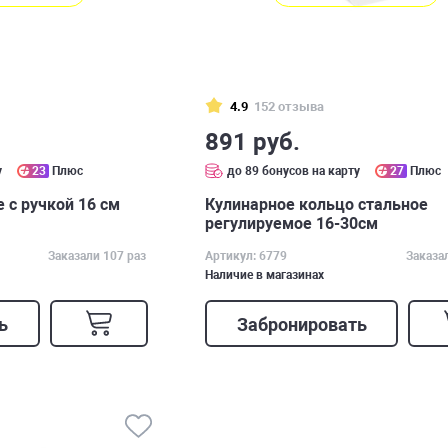
4.9
152 отзыва
891 руб.
у
23
Плюс
до 89 бонусов на карту
27
Плюс
 с ручкой 16 см
Кулинарное кольцо стальное
регулируемое 16-30см
Заказали 107 раз
Артикул: 6779
Заказа
Наличие в магазинах
ь
Забронировать