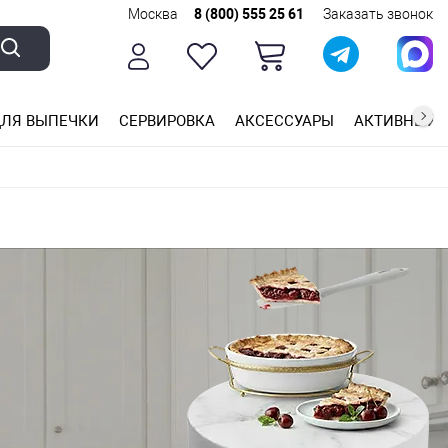
Москва
8 (800) 555 25 61
Заказать звонок
ЛЯ ВЫПЕЧКИ
СЕРВИРОВКА
АКСЕССУАРЫ
АКТИВНЫЙ 
ющей стали
ригарным покрытием
ные планки