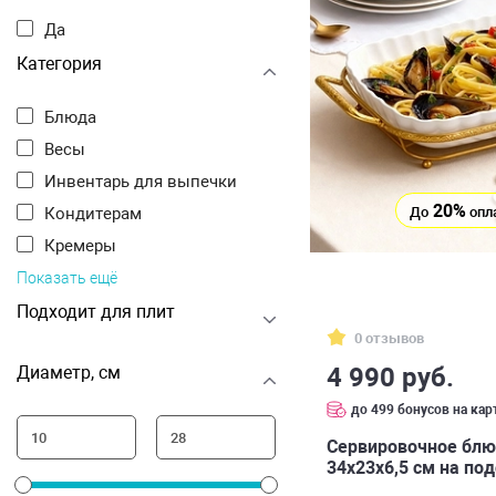
Да
Категория
Блюда
Весы
Инвентарь для выпечки
20%
До
опл
Кондитерам
Кремеры
Показать ещё
Подходит для плит
0 отзывов
4 990 руб.
Диаметр, см
до 499 бонусов на кар
Cервировочное блю
34х23х6,5 см на по