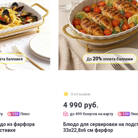
20%
ата баллами
До
оплата баллами
0 отзывов
4 990 руб.
ту
150
Плюс
до 499 бонусов на карту
150
Плю
до из фарфора
Блюдо для сервировки на подс
дставке
33х22,8х6 см фарфор