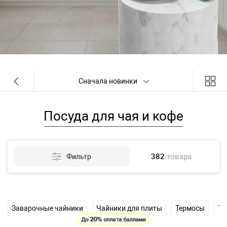
Сначала новинки
Посуда для чая и кофе
382
товара
Фильтр
Заварочные чайники
Чайники для плиты
Термосы
Те
20%
До
оплата баллами