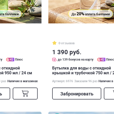
20%
ата баллами
До
оплата баллами
0 отзывов
1 390 руб.
ту
42
Плюс
до 139 бонусов на карту
42
Плю
с откидной
Бутылка для воды с откидной
й 950 мл / 24 см
крышкой и трубочкой 750 мл / 
арт. 6976
8 раз
Наличие в магазинах
Артикул: 6976
Заказали 96 раз
Наличие в
ь
Забронировать