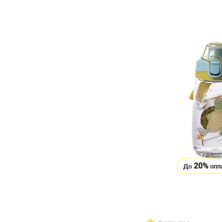
20%
До
опл