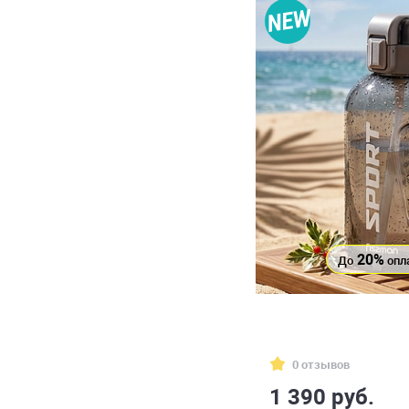
20%
До
опл
0 отзывов
1 390 руб.