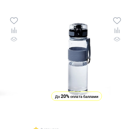
20%
До
оплата баллами