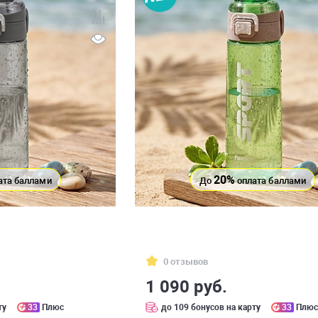
20%
ата баллами
До
оплата баллами
0 отзывов
1 090 руб.
ту
33
Плюс
до 109 бонусов на карту
33
Плю