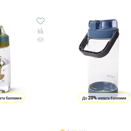
20%
ата баллами
До
оплата баллами