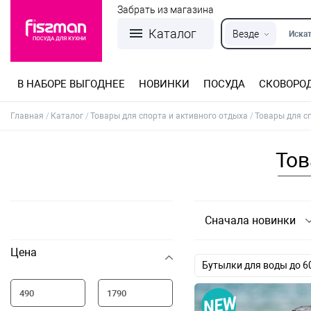
Забрать из магазина
Каталог
Везде
Искат
В НАБОРЕ ВЫГОДНЕЕ
НОВИНКИ
ПОСУДА
СКОВОРО
Кастрюли из нержавеющей стали
Разъемные формы для выпечки
Детская посуда для приготовления
Посуда из нержавеющей стали
Сковороды со съемной ручкой
Терки, шинковки, яйцерезки, чопперы
Формы для льда и шоколада
Детская посуда для приема пищи
Главная
Каталог
Товары для спорта и активного отдыха
Товары для с
Тов
Сначала новинки
Цена
Бутылки для воды до 6
Бутылки для воды стек