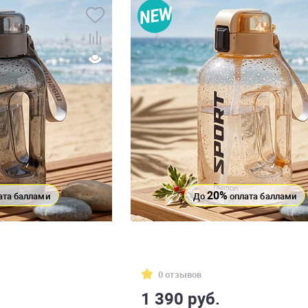
20%
ата баллами
До
оплата баллами
0 отзывов
1 390 руб.