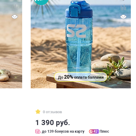
20%
До
оплата баллами
0 отзывов
1 390 руб.
с
до 139 бонусов на карту
42
Плюс