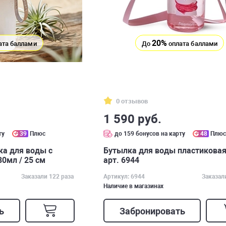
20%
ата баллами
До
оплата баллами
0 отзывов
1 590 руб.
ту
39
Плюс
до 159 бонусов на карту
48
Плю
ка для воды с
Бутылка для воды пластиковая
0мл / 25 см
арт. 6944
Заказали 122 раза
Артикул: 6944
Заказал
Наличие в магазинах
ь
Забронировать