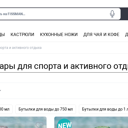
ь на FISSMAN...
ДЫ
КАСТРЮЛИ
КУХОННЫЕ НОЖИ
ДЛЯ ЧАЯ И КОФЕ
Д
Ситечки для заваривания чая
Подставки под горячее, прихватки
Сковороды из нержаве
Сковороды с антип
Кастрюли с антипригарным покрытием
Подставки для ножей, магнит
Прочие аксессуары для кухни
порта и активного отдыха
ары для спорта и активного от
00 мл
Бутылки для воды до 750 мл
Бутылки для воды до 1 
ло