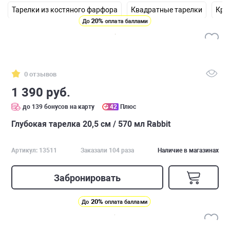
Тарелки из костяного фарфора
Квадратные тарелки
Кру
20%
До
оплата баллами
0 отзывов
1 390 руб.
до 139 бонусов на карту
42
Плюс
Глубокая тарелка 20,5 см / 570 мл Rabbit
Артикул: 13511
Заказали 104 раза
Наличие в магазинах
Забронировать
20%
До
оплата баллами