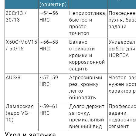
(ориентир)
30Cr13 /
~54–56
Неприхотлива,
Повседнев
30/13
HRC
быстро и
кухня, ба
просто
задачи
точится
X50CrMoV15
~56–58
Баланс
Универса
/ 50/15
HRC
стойкости
выбор для
кромки и
HORECA
коррозионной
защиты
AUS-8
~57–59
Агрессивный
Частая ра
HRC
рез, кромку
нужен «ос
легко
характер 
обновлять
Дамасская
~59–61
Долго держит
Професси
(ядро VG-
HRC
заточку,
задачи,
10)
премиальный
подарочн
внешний вид
сегмент
Уход и заточка