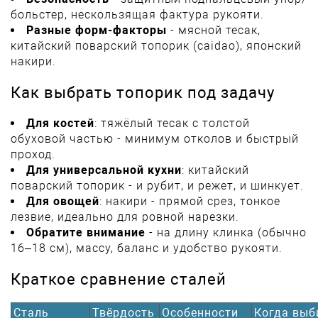
больстер, нескользящая фактура рукояти.
Разные форм-факторы
- мясной тесак,
китайский поварский топорик (caidao), японский
накири.
Как выбрать топорик под задачу
Для костей
: тяжёлый тесак с толстой
обуховой частью - минимум отколов и быстрый
проход.
Для универсальной кухни
: китайский
поварский топорик - и рубит, и режет, и шинкует.
Для овощей
: накири - прямой срез, тонкое
лезвие, идеально для ровной нарезки.
Обратите внимание
- на длину клинка (обычно
16–18 см), массу, баланс и удобство рукояти.
Краткое сравнение сталей
Сталь
Твёрдость
Особенности
Когда выб