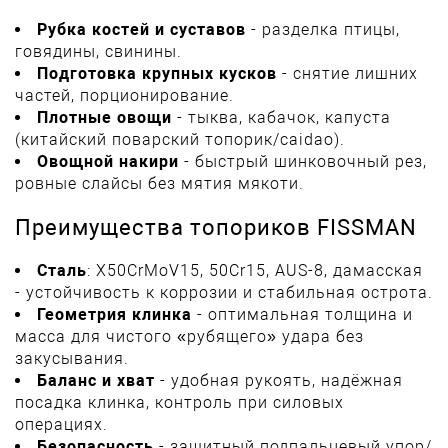
Рубка костей и суставов
- разделка птицы,
говядины, свинины.
Подготовка крупных кусков
- снятие лишних
частей, порционирование.
Плотные овощи
- тыква, кабачок, капуста
(китайский поварский топорик/caidao).
Овощной накири
- быстрый шинковочный рез,
ровные слайсы без мятия мякоти.
Преимущества топориков FISSMAN
Сталь
: X50CrMoV15, 50Cr15, AUS-8, дамасская
- устойчивость к коррозии и стабильная острота.
Геометрия клинка
- оптимальная толщина и
масса для чистого «рубящего» удара без
закусывания.
Баланс и хват
- удобная рукоять, надёжная
посадка клинка, контроль при силовых
операциях.
Безопасность
- защитный подпальцевый упор/