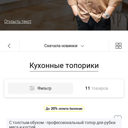
Открыть текст
Сначала новинки
Кухонные топорики
11
товаров
Фильтр
20%
До
оплата баллами
С толстым обухом - профессиональный топор для рубки
мяса и костей