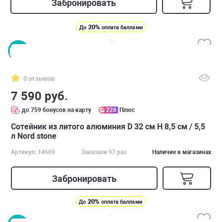
Забронировать
20%
До
оплата баллами
0 отзывов
7 590 руб.
до 759 бонусов на карту
228
Плюс
Сотейник из литого алюминия D 32 см H 8,5 см / 5,5
л Nord stone
Артикул: 14669
Заказали 97 раз
Наличие в магазинах
Забронировать
20%
До
оплата баллами