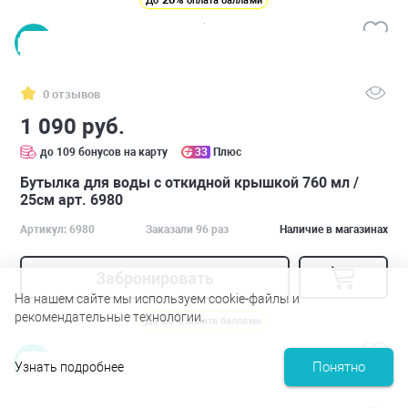
До
оплата баллами
0 отзывов
1 090 руб.
до 109 бонусов на карту
33
Плюс
Бутылка для воды с откидной крышкой 760 мл /
25см арт. 6980
Артикул: 6980
Заказали 96 раз
Наличие в магазинах
Забронировать
На нашем сайте мы используем cookie-файлы и
рекомендательные технологии.
20%
До
оплата баллами
Понятно
Узнать подробнее