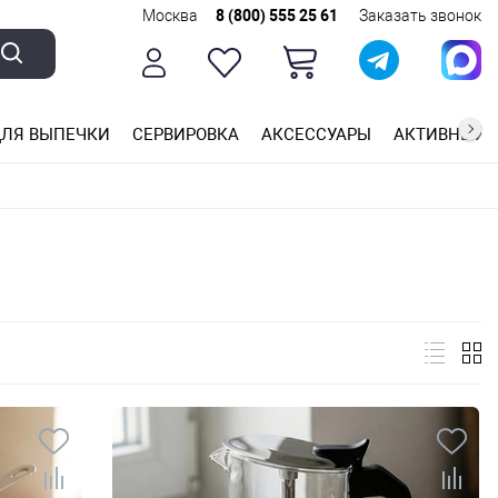
Москва
8 (800) 555 25 61
Заказать звонок
ЛЯ ВЫПЕЧКИ
СЕРВИРОВКА
АКСЕССУАРЫ
АКТИВНЫЙ 
ющей стали
ригарным покрытием
ные планки