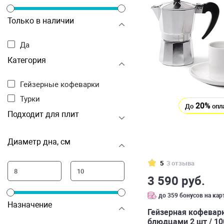
Только в наличии
Да
Категория
Гейзерные кофеварки
Турки
20%
До
опл
Подходит для плит
Диаметр дна, см
5
3 отзыва
3 590 руб.
до 359 бонусов на кар
Назначение
Гейзерная кофеварк
блюдцами 2 шт / 10