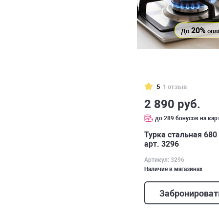
20%
До
опл
5
1 отзыв
2 890 руб.
до 289 бонусов на кар
Турка стальная 680
арт. 3296
Артикул: 3296
Наличие в магазинах
Забронироват