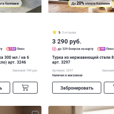
20%
ата баллами
До
оплата баллами
5
3 отзыва
3 290 руб.
ту
150
Плюс
до 329 бонусов на карту
99
Плю
а 300 мл / на 6
Турка из нержавеющей стали 8
кло) арт. 3246
арт. 3297
Заказали 100 раз
Артикул: 3297
Заказал
Наличие в магазинах
ь
Забронировать