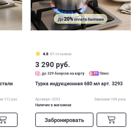
20%
До
оплата баллами
4.8
87 отзывов
3 290 руб.
с
до 329 бонусов на карту
99
Плюс
стали
Турка индукционная 680 мл арт. 3293
ли 113 раз
Артикул: 3293
Заказали 104 раза
Наличие в магазинах
Забронировать