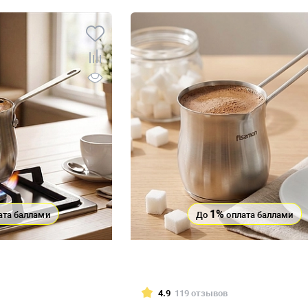
1%
ата баллами
До
оплата баллами
4.9
119 отзывов