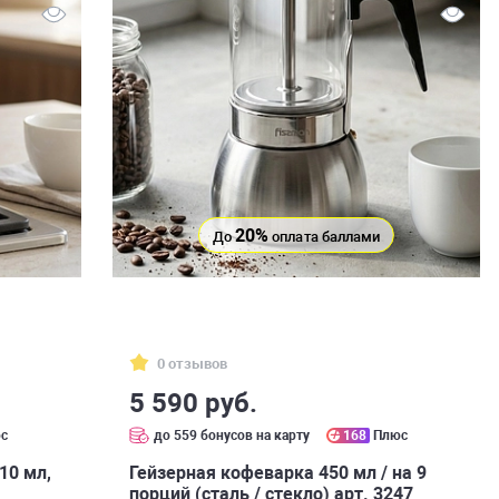
20%
До
оплата баллами
0 отзывов
5 590 руб.
с
до 559 бонусов на карту
168
Плюс
10 мл,
Гейзерная кофеварка 450 мл / на 9
порций (сталь / стекло) арт. 3247