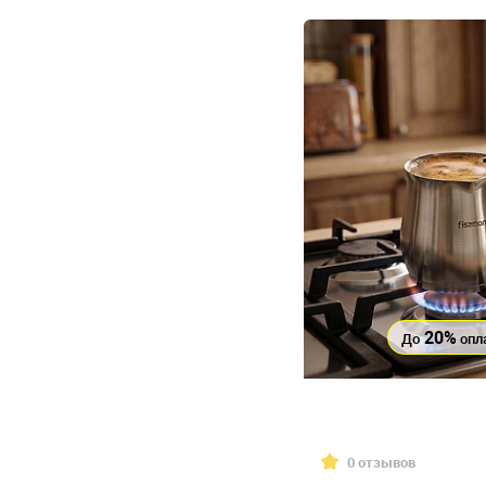
20%
До
опл
0 отзывов