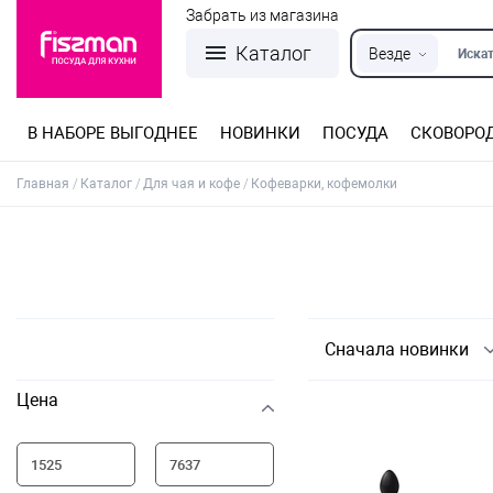
Забрать из магазина
Каталог
Везде
Искат
В НАБОРЕ ВЫГОДНЕЕ
НОВИНКИ
ПОСУДА
СКОВОРО
Кастрюли из нержавеющей стали
Разъемные формы для выпечки
Детская посуда для приготовления
Посуда из нержавеющей стали
Сковороды со съемной ручкой
Терки, шинковки, яйцерезки, чопперы
Формы для льда и шоколада
Детская посуда для приема пищи
Главная
Каталог
Для чая и кофе
Кофеварки, кофемолки
Сначала новинки
Цена