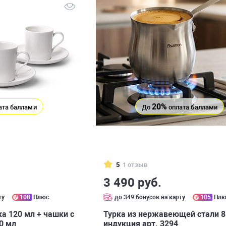
20%
ата баллами
До
оплата баллами
5
1 отзыв
3 490 руб.
ту
108
Плюс
до 349 бонусов на карту
105
Плю
а 120 мл + чашки с
Турка из нержавеющей стали 8
0 мл
индукция арт. 3294