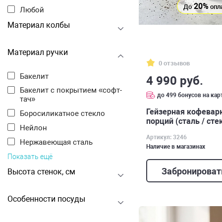
20%
До
опл
Любой
Материал колбы
Материал ручки
0 отзывов
Бакелит
4 990 руб.
Бакелит с покрытием «софт-
до 499 бонусов на кар
тач»
Гейзерная кофеварк
Боросиликатное стекло
порций (сталь / сте
Нейлон
Артикул: 3246
Нержавеющая сталь
Наличие в магазинах
Показать ещё
Забронироват
Высота стенок, см
Особенности посуды