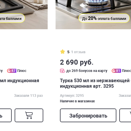
20%
ата баллами
До
оплата баллами
5
1 отзыв
2 690 руб.
ту
87
Плюс
до 269 бонусов на карту
81
Плю
 мл индукционная
Турка 530 мл из нержавеющей 
индукционная арт. 3295
Заказали 113 раз
Артикул: 3295
Заказа
Наличие в магазинах
ь
Забронировать