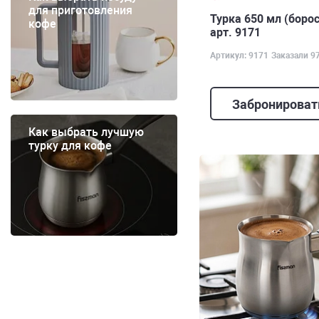
для приготовления
Турка 650 мл (боро
кофе
арт. 9171
Артикул: 9171
Заказали 9
Забронироват
Как выбрать лучшую
турку для кофе