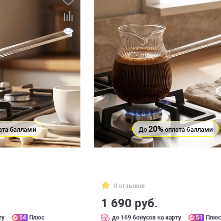
20%
ата баллами
До
оплата баллами
0 отзывов
1 690 руб.
ту
54
Плюс
до 169 бонусов на карту
51
Плю