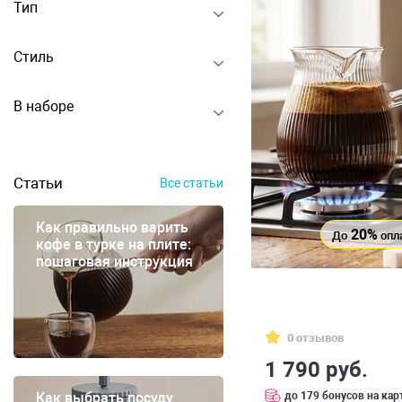
Тип
Стиль
В наборе
Статьи
Все статьи
Как правильно варить
20%
До
опл
кофе в турке на плите:
пошаговая инструкция
0 отзывов
1 790 руб.
до 179 бонусов на кар
Как выбрать посуду