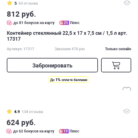
5
63 отзыва
812 руб.
до 81 бонусов на карту
25
Плюс
Контейнер стеклянный 22,5 х 17 х 7,5 см / 1,5 л арт.
17317
Артикул: 17317
Заказали 478 раз
Только онлайн
Забронировать
1%
До
оплата баллами
4.9
134 отзыва
624 руб.
до 62 бонусов на карту
19
Плюс