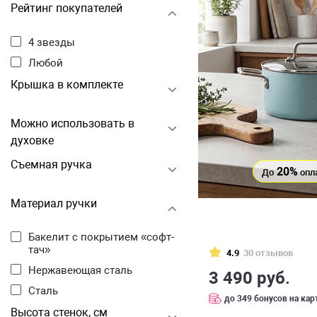
Рейтинг покупателей
4 звезды
Любой
Крышка в комплекте
Можно использовать в
духовке
Съемная ручка
20%
До
опл
Материал ручки
Бакелит с покрытием «софт-
тач»
4.9
30 отзывов
Нержавеющая сталь
3 490 руб.
Сталь
до 349 бонусов на кар
Высота стенок, см