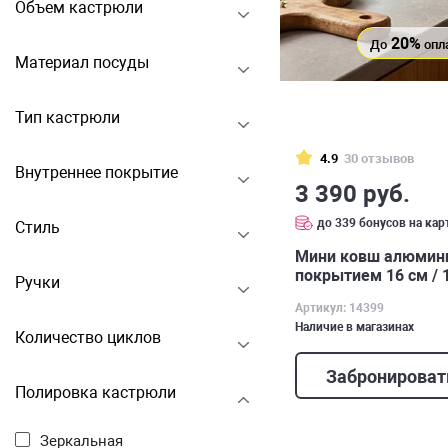
Объем кастрюли
20%
До
опл
Материал посуды
Тип кастрюли
4.9
30 отзывов
Внутреннее покрытие
3 390 руб.
до 339 бонусов на кар
Стиль
Мини ковш алюмин
покрытием 16 cм / 1,
Ручки
14399
Артикул: 14399
Наличие в магазинах
Количество циклов
Забронироват
Полировка кастрюли
Зеркальная