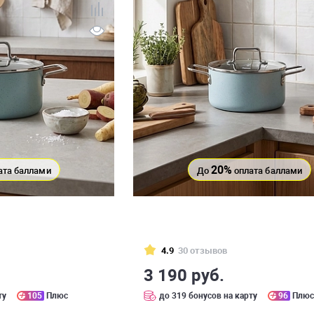
20%
ата баллами
До
оплата баллами
4.9
30 отзывов
3 190 руб.
ту
105
Плюс
до 319 бонусов на карту
96
Плю