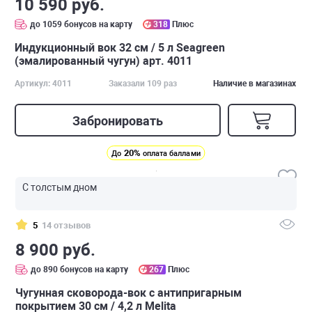
10 590 руб.
до 1059 бонусов на карту
318
Плюс
Индукционный вок 32 см / 5 л Seagreen
(эмалированный чугун) арт. 4011
Артикул: 4011
Заказали 109 раз
Наличие в магазинах
Забронировать
20%
До
оплата баллами
С толстым дном
5
14 отзывов
8 900 руб.
до 890 бонусов на карту
267
Плюс
Чугунная сковорода-вок с антипригарным
покрытием 30 см / 4,2 л Melita