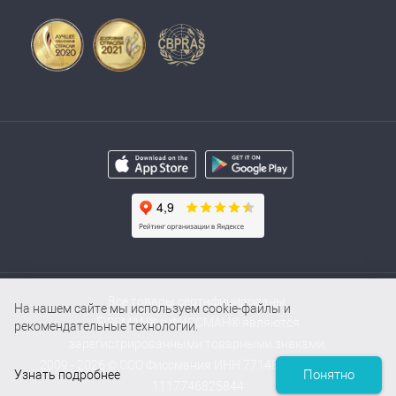
Все товары сертифицированы.
На нашем сайте мы используем cookie-файлы и
FISSMAN® и ФИССМАН® являются
рекомендательные технологии.
зарегистрированными товарными знаками.
2009 - 2026 © ООО Фиссмания ИНН 7714854000 / ОГРН
Понятно
Узнать подробнее
1117746825844