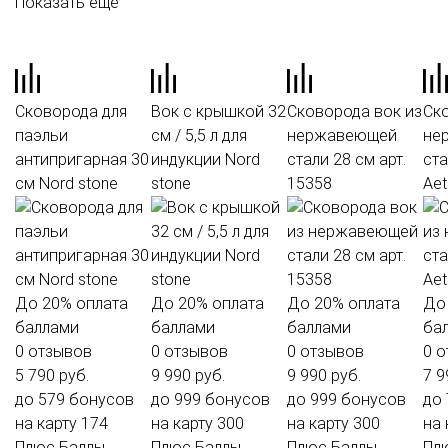
Показать ещё
Сковорода для
Вок с крышкой 32
Сковорода вок из
Ск
паэльи
см / 5,5 л для
нержавеющей
не
антипригарная 30
индукции Nord
стали 28 см арт.
ста
см Nord stone
stone
15358
Ae
До
20%
оплата
До
20%
оплата
До
20%
оплата
Д
баллами
баллами
баллами
ба
0 отзывов
0 отзывов
0 отзывов
0 
5 790 руб.
9 990 руб.
9 990 руб.
7 9
до 579 бонусов
до 999 бонусов
до 999 бонусов
до
на карту
174
на карту
300
на карту
300
на 
Плюс
Баллы
Плюс
Баллы
Плюс
Баллы
Пл