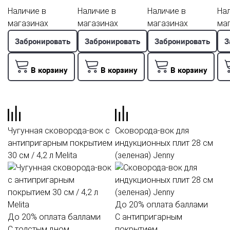
Наличие в
Наличие в
Наличие в
Нал
магазинах
магазинах
магазинах
ма
Забронировать
Забронировать
Забронировать
З
В корзину
В корзину
В корзину
Чугунная сковорода-вок с
Сковорода-вок для
антипригарным покрытием
индукционных плит 28 см
30 см / 4,2 л Melita
(зеленая) Jenny
До
20%
оплата баллами
До
20%
оплата баллами
С антипригарным
С толстым дном
покрытием