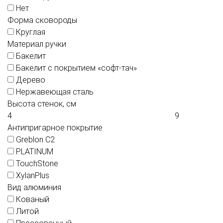
Нет
Форма сковороды
Круглая
Материал ручки
Бакелит
Бакелит с покрытием «софт-тач»
Дерево
Нержавеющая сталь
Высота стенок, см
Антипригарное покрытие
Greblon C2
PLATINUM
TouchStone
XylanPlus
Вид алюминия
Кованый
Литой