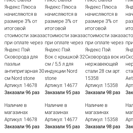
Яндекс Плюса
Яндекс Плюса
Яндекс Плюса
Ян
начисляются в
начисляются в
начисляются в
на
размере 3% от
размере 3% от
размере 3% от
ра
итоговой
итоговой
итоговой
ит
стоимости заказа
стоимости заказа
стоимости заказа
ст
при оплате через
при оплате через
при оплате через
при
Яндекс Пэй.
Яндекс Пэй.
Яндекс Пэй.
Янд
Сковорода для
Вок с крышкой 32
Сковорода вок из
Ск
паэльи
см / 5,5 л для
нержавеющей
не
антипригарная 30
индукции Nord
стали 28 см арт.
ста
см Nord stone
stone
15358
Ae
Артикул: 14678
Артикул: 14677
Артикул: 15358
Арт
Заказали 96 раз
Заказали 95 раз
Заказали 98 раз
Зак
Наличие в
Наличие в
Наличие в
Нал
магазинах
магазинах
магазинах
ма
Артикул: 14678
Артикул: 14677
Артикул: 15358
Арт
Заказали 96 раз
Заказали 95 раз
Заказали 98 раз
Зак