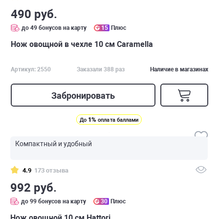
490 руб.
до 49 бонусов на карту
15
Плюс
Нож овощной в чехле 10 см Caramella
Артикул: 2550
Заказали 388 раз
Наличие в магазинах
Забронировать
1%
До
оплата баллами
Компактный и удобный
4.9
173 отзыва
992 руб.
до 99 бонусов на карту
30
Плюс
Нож овощной 10 см Hattori