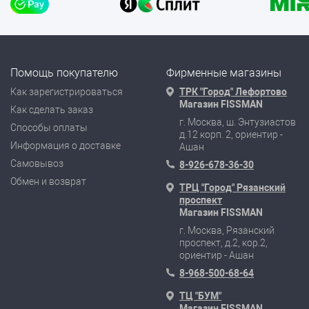
Помощь покупателю
Фирменные магазины
Как зарегистрироваться
ТРК "Город" Лефортово
Магазин FISSMAN
Как сделать заказ
г. Москва, ш. Энтузиастов
Способы оплаты
д.12 корп. 2, ориентир -
Информация о доставке
Ашан
Самовывоз
8-926-678-36-30
Обмен и возврат
ТРЦ "Город" Рязанский
проспект
Магазин FISSMAN
г. Москва, Рязанский
проспект, д.2, кор.2,
ориентир - Ашан
8-968-500-68-64
ТЦ "БУМ"
Магазин FISSMAN