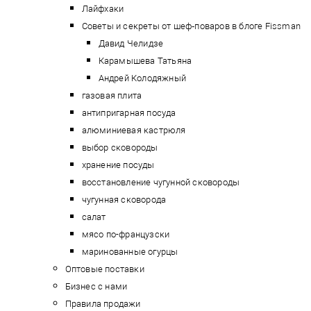
Лайфхаки
Советы и секреты от шеф‑поваров в блоге Fissman
Давид Челидзе
Карамышева Татьяна
Андрей Колодяжный
газовая плита
антипригарная посуда
алюминиевая кастрюля
выбор сковороды
хранение посуды
восстановление чугунной сковороды
чугунная сковорода
салат
мясо по-французски
маринованные огурцы
Оптовые поставки
Бизнес с нами
Правила продажи