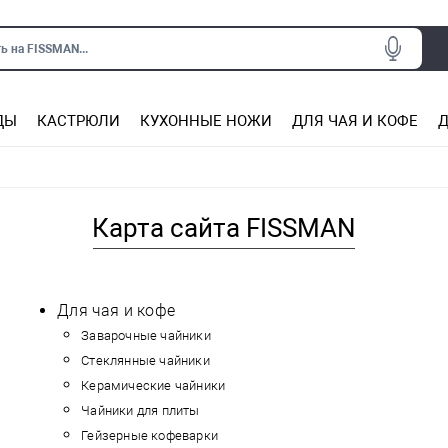
ь на FISSMAN...
ДЫ
КАСТРЮЛИ
КУХОННЫЕ НОЖИ
ДЛЯ ЧАЯ И КОФЕ
Д
Ситечки для заваривания чая
Подставки под горячее, прихватки
Сковороды из нержаве
Сковороды с антип
Кастрюли с антипригарным покрытием
Подставки для ножей, магнит
Прочие аксессуары для кухни
Карта сайта FISSMAN
Для чая и кофе
Заварочные чайники
Стеклянные чайники
Керамические чайники
Чайники для плиты
Гейзерные кофеварки