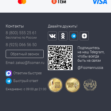
Контакты
Давайте дружить!
8 (800) 555 25 61
бесплатно по России
8 (925) 066 56 50
Подпишитесь
на наш Telegram,
Обратный звонок
чтобы всегда
быть на связи
Email: zakaz@fissman.ru
@Fissmanrussia
Ответим быстрее
Быстрый ответ
Ежедневно: с 09:00 до 21:00