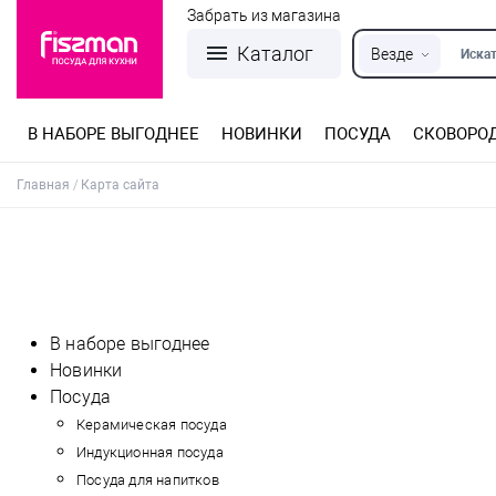
Забрать из магазина
Каталог
Везде
Искат
В НАБОРЕ ВЫГОДНЕЕ
НОВИНКИ
ПОСУДА
СКОВОРО
Кастрюли из нержавеющей стали
Разъемные формы для выпечки
Детская посуда для приготовления
Посуда из нержавеющей стали
Сковороды со съемной ручкой
Терки, шинковки, яйцерезки, чопперы
Формы для льда и шоколада
Детская посуда для приема пищи
Главная
Карта сайта
В наборе выгоднее
Новинки
Посуда
Керамическая посуда
Индукционная посуда
Посуда для напитков