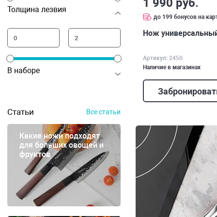
1 990 руб.
Толщина лезвия
до 199 бонусов на кар
Нож универсальный
Артикул: 2450
Наличие в магазинах
В наборе
Забронироват
Статьи
Все статьи
Какие ножи подходят
для больших овощей и
фруктов