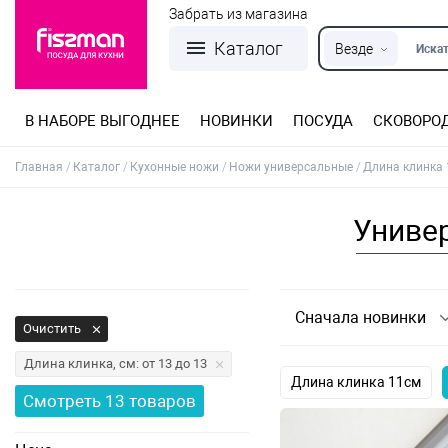
Забрать из магазина
Каталог
Везде
Искат
В НАБОРЕ ВЫГОДНЕЕ
НОВИНКИ
ПОСУДА
СКОВОРО
Кастрюли из нержавеющей стали
Разъемные формы для выпечки
Детская посуда для приготовления
Посуда из нержавеющей стали
Сковороды со съемной ручкой
Терки, шинковки, яйцерезки, чопперы
Формы для льда и шоколада
Детская посуда для приема пищи
Главная
Каталог
Кухонные ножи
Ножи универсальные
Длина клинка
Униве
Сначала новинки
Очистить
Длина клинка, см: от 13 до 13
Длина клинка 11см
Смотреть
13
товаров