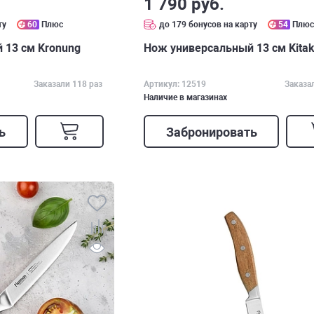
1 790 руб.
ту
60
Плюс
до 179 бонусов на карту
54
Плю
 13 см Kronung
Нож универсальный 13 см Kita
Заказали 118 раз
Артикул: 12519
Заказа
Наличие в магазинах
ь
Забронировать