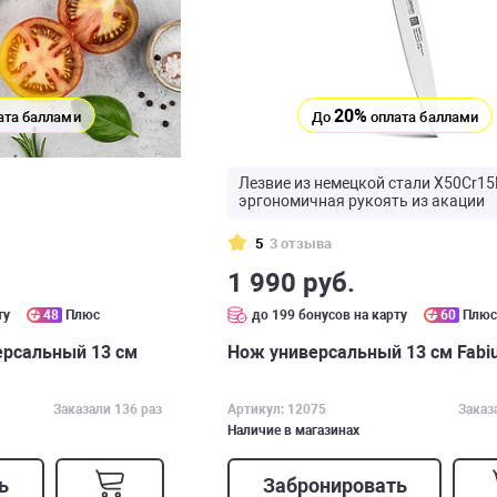
20%
ата баллами
До
оплата баллами
Лезвие из немецкой стали X50Cr15
эргономичная рукоять из акации
5
3 отзыва
1 990 руб.
ту
48
Плюс
до 199 бонусов на карту
60
Плю
ерсальный 13 см
Нож универсальный 13 см Fabi
Заказали 136 раз
Артикул: 12075
Заказ
Наличие в магазинах
ь
Забронировать