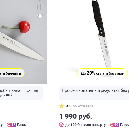
20%
ата баллами
До
оплата баллами
юбых задач. Точная
Профессиональный результат без 
 усилий
4.8
99 отзывов
1 990 руб.
ту
42
Плюс
до 199 бонусов на карту
60
Плю