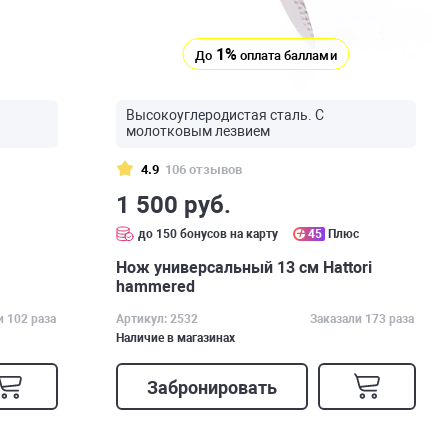
1%
До
оплата баллами
Высокоуглеродистая сталь. С
молотковым лезвием
4.9
106 отзывов
1 500 руб.
с
до 150 бонусов на карту
45
Плюс
Нож универсальный 13 см Hattori
hammered
и 102 раза
Артикул: 2532
Заказали 173 раза
Наличие в магазинах
Забронировать