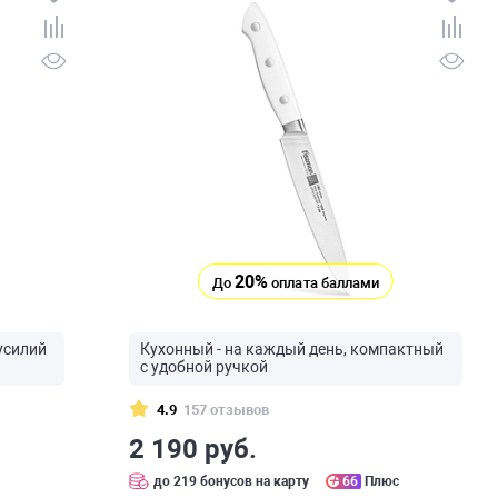
20%
До
оплата баллами
усилий
Кухонный - на каждый день, компактный
с удобной ручкой
4.9
157 отзывов
2 190 руб.
с
до 219 бонусов на карту
66
Плюс