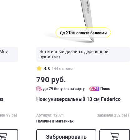
20%
До
оплата баллами
Mov,
Эстетичный дизайн с деревянной
рукоятью
4.8
144 отзыва
790 руб.
с
до 79 бонусов на карту
24
Плюс
us
Нож универсальный 13 см Federico
али 99 раз
Артикул: 12071
Заказали 252 раза
Наличие в магазинах
Забронировать