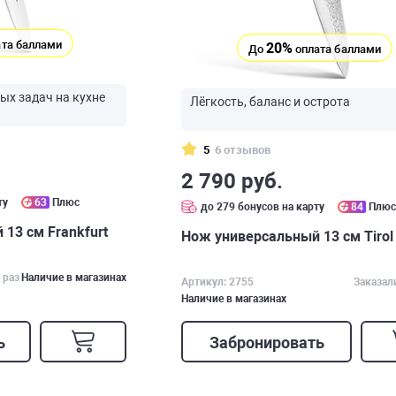
та баллами
20%
До
оплата баллами
х задач на кухне
Лёгкость, баланс и острота
5
6 отзывов
2 790 руб.
ту
63
Плюс
до 279 бонусов на карту
84
Плю
13 см Frankfurt
Нож универсальный 13 см Tirol
 раз
Наличие в магазинах
Артикул: 2755
Заказал
Наличие в магазинах
ь
Забронировать