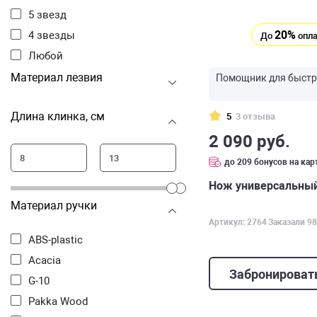
5 звезд
20%
4 звезды
До
опла
Любой
Материал лезвия
Помощник для быстры
Длина клинка, см
5
3 отзыва
2 090 руб.
до 209 бонусов на кар
Нож универсальный 
Материал ручки
Артикул: 2764
Заказали 98
ABS-plastic
Acacia
Забронироват
G-10
Pakka Wood