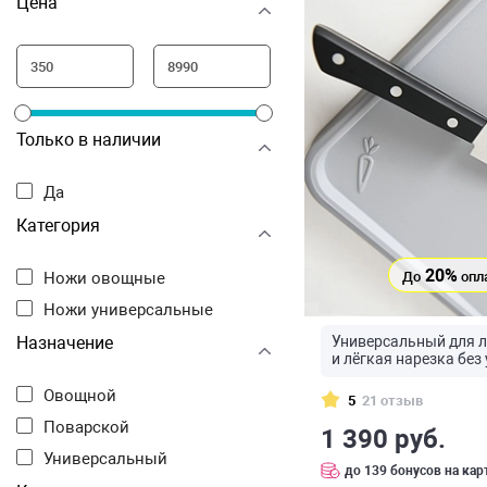
Цена
Только в наличии
Да
Категория
20%
До
опл
Ножи овощные
Ножи универсальные
Универсальный для л
Назначение
и лёгкая нарезка без
Овощной
5
21 отзыв
Поварской
1 390 руб.
Универсальный
до 139 бонусов на кар