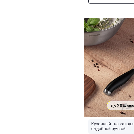
20%
До
опл
Кухонный - на кажды
с удобной ручкой