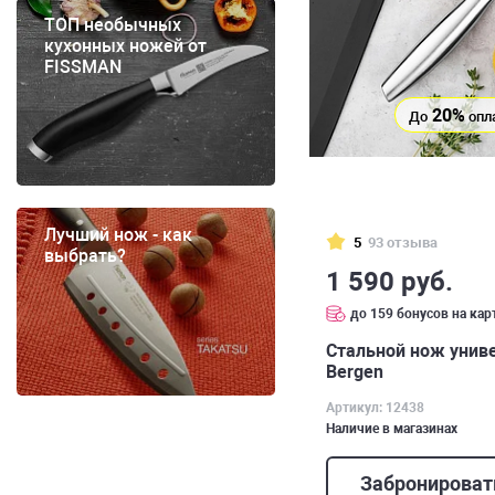
ТОП необычных
кухонных ножей от
FISSMAN
20%
До
опл
Лучший нож - как
5
93 отзыва
выбрать?
1 590 руб.
до 159 бонусов на кар
Стальной нож унив
Bergen
Артикул: 12438
Наличие в магазинах
Забронироват