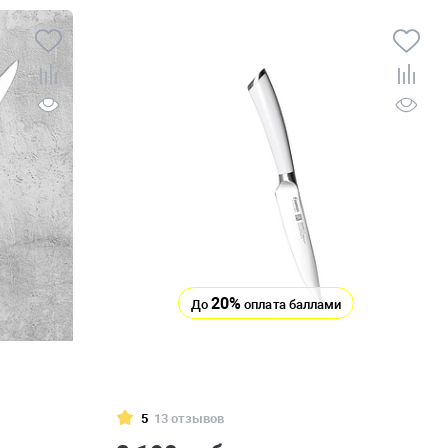
20%
До
оплата баллами
5
13 отзывов