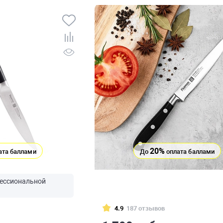
20%
ата баллами
До
оплата баллами
ессиональной
4.9
187 отзывов