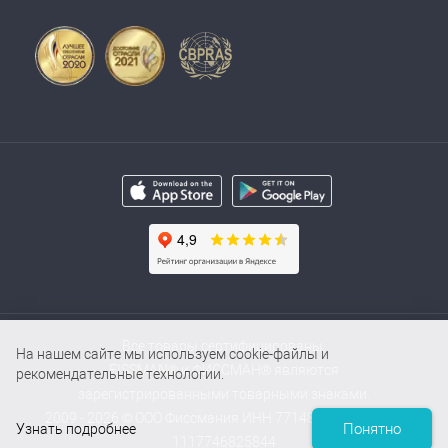
Все товары сертифицированы.
На нашем сайте мы используем cookie-файлы и
FISSMAN® и ФИССМАН® являются
рекомендательные технологии.
зарегистрированными товарными знаками.
2009 - 2026 © ООО Фиссмания ИНН 7714854000 / ОГРН
Понятно
Узнать подробнее
1117746825844