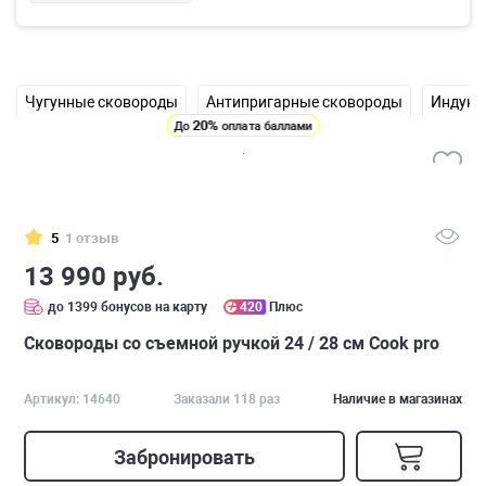
Чугунные сковороды
Антипригарные сковороды
Индукц
20%
До
оплата баллами
5
1 отзыв
13 990 руб.
до 1399 бонусов на карту
420
Плюс
Сковороды со съемной ручкой 24 / 28 см Cook pro
Артикул: 14640
Заказали 118 раз
Наличие в магазинах
Забронировать