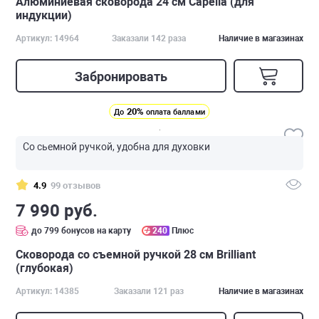
Алюминиевая сковорода 24 см Capella (для
индукции)
Артикул: 14964
Заказали 142 раза
Наличие в магазинах
Забронировать
20%
До
оплата баллами
Со сьемной ручкой, удобна для духовки
4.9
99 отзывов
7 990 руб.
до 799 бонусов на карту
240
Плюс
Сковорода со съемной ручкой 28 см Brilliant
(глубокая)
Артикул: 14385
Заказали 121 раз
Наличие в магазинах