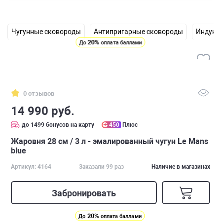
Чугунные сковороды
Антипригарные сковороды
Индукц
20%
До
оплата баллами
0 отзывов
14 990 руб.
до 1499 бонусов на карту
450
Плюс
Жаровня 28 см / 3 л - эмалированный чугун Le Mans
blue
Артикул: 4164
Заказали 99 раз
Наличие в магазинах
Забронировать
20%
До
оплата баллами