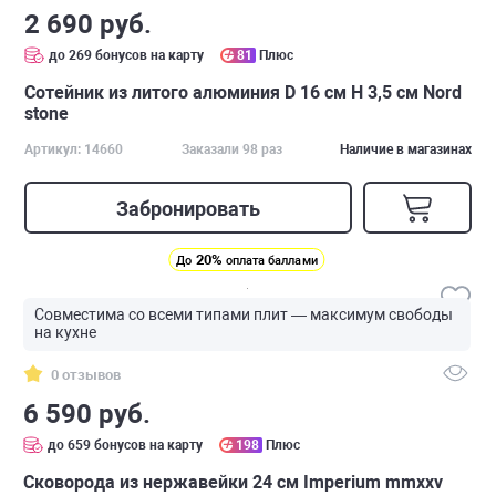
2 690 руб.
до 269 бонусов на карту
81
Плюс
Сотейник из литого алюминия D 16 см H 3,5 см Nord
stone
Артикул: 14660
Заказали 98 раз
Наличие в магазинах
Забронировать
20%
До
оплата баллами
Совместима со всеми типами плит — максимум свободы
на кухне
0 отзывов
6 590 руб.
до 659 бонусов на карту
198
Плюс
Сковорода из нержавейки 24 см Imperium mmxxv