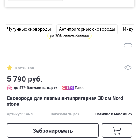
Чугунные сковороды
Антипригарные сковороды
Индукц
20%
До
оплата баллами
0 отзывов
5 790 руб.
до 579 бонусов на карту
174
Плюс
Сковорода для паэльи антипригарная 30 см Nord
stone
Артикул: 14678
Заказали 96 раз
Наличие в магазинах
Забронировать