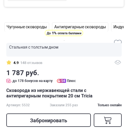
Чугунные сковороды
Антипригарные сковороды
Индукц
1%
До
оплата баллами
Стальная с толстым дном
4.9
148 отзывов
1 787 руб.
до 178 бонусов на карту
54
Плюс
Сковорода из нержавеющей стали с
антипригарным покрытием 20 см Tricia
Артикул: 5532
Заказали 255 раз
Только онлайн
Забронировать