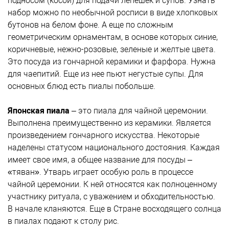
подносом (косой) для подачи лепешек и супов. Узнать
набор можно по необычной росписи в виде хлопковых
бутонов на белом фоне. А еще по сложным
геометрическим орнаментам, в основе которых синие,
коричневые, нежно-розовые, зеленые и желтые цвета.
Это посуда из гончарной керамики и фарфора. Нужна
для чаепитий. Еще из нее пьют негустые супы. Для
основных блюд есть пиалы побольше.
Японская пиала
– это пиала для чайной церемонии.
Выполнена преимущественно из керамики. Является
произведением гончарного искусства. Некоторые
наделены статусом национального достояния. Каждая
имеет свое имя, а общее название для посуды –
«тяван». Утварь играет особую роль в процессе
чайной церемонии. К ней относятся как полноценному
участнику ритуала, с уважением и обходительностью.
В начале кланяются. Еще в Стране восходящего солнца
в пиалах подают к столу рис.