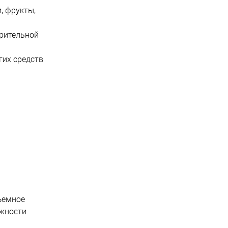
, фрукты,
арительной
гих средств
ъемное
ожности