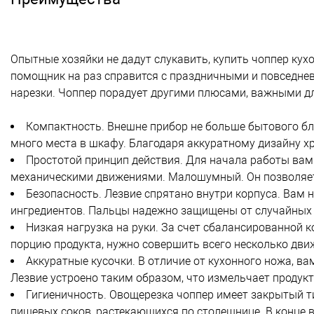
Опытные хозяйки не дадут слукавить, купить чоппер ку
помощник на раз справится с праздничными и повседне
нарезки. Чоппер порадует другими плюсами, важными дл
Компактность. Внешне прибор не больше бытового бле
много места в шкафу. Благодаря аккуратному дизайну х
Простотой принцип действия. Для начала работы вам 
механическими движениями. Малошумный. Он позволяет г
Безопасность. Лезвие спрятано внутри корпуса. Вам 
ингредиентов. Пальцы надежно защищены от случайных 
Низкая нагрузка на руки. За счет сбалансированной 
порцию продукта, нужно совершить всего несколько дви
Аккуратные кусочки. В отличие от кухонного ножа, в
Лезвие устроено таким образом, что измельчает продук
Гигиеничность. Овощерезка чоппер имеет закрытый ти
пищевых соков, растекающихся по столешнице. В конце в