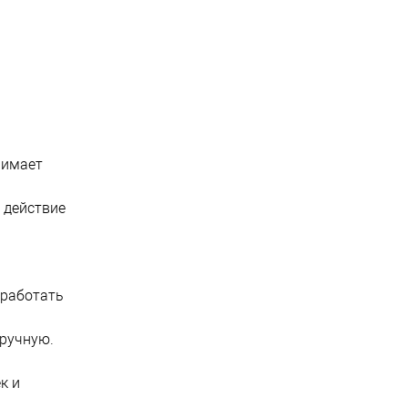
нимает
 действие
бработать
вручную.
к и