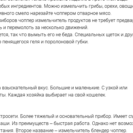
бых ингредиентов. Можно измельчить грибы, орехи, овощи
ливного смело нарезайте чоппером отварное мясо.
риборов чоппер измельчитель продуктов не требует предв
рь и перемолоть за несколько движений.
тся, так что вымыть его не беда. Специальных щеток и дру
 пенящегося геля и поролоновой губки.
 взыскательный вкус. Большие и маленькие. С узкой или
ты. Каждая хозяйка выбирает на свой кошелек.
ктросети. Более тяжелый и основательный прибор. Имеет с
чаши. Из преимуществ – быстрая работа. Однако нет возм
тания. Второе название – измельчитель блендер чоппер.