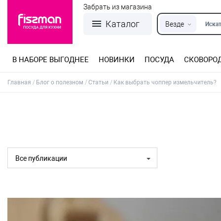
Забрать из магазина
Каталог
Везде
Искат
В НАБОРЕ ВЫГОДНЕЕ
НОВИНКИ
ПОСУДА
СКОВОРО
Кастрюли из нержавеющей стали
Разъемные формы для выпечки
Детская посуда для приготовления
Посуда из нержавеющей стали
Сковороды со съемной ручкой
Терки, шинковки, яйцерезки, чопперы
Формы для льда и шоколада
Детская посуда для приема пищи
Главная
Блог о полезном
Статьи
Как выбрать чоппер измельчитель?
Все публикации