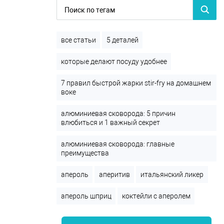
все статьи
5 деталей
которые делают посуду удобнее
7 правил быстрой жарки stir-fry на домашнем
воке
алюминиевая сковорода: 5 причин
влюбиться и 1 важный секрет
алюминиевая сковорода: главные
преимущества
апероль
аперитив
итальянский ликер
апероль шприц
коктейли с аперолем