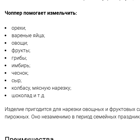
Чоппер помогает измельчить:
орехи;
вареные яйца;
овощи;
фрукты;
грибы;
имбирь;
чеснок;
сыр;
колбасу, мясную нарезку;
шоколад и т.д.
Изделие пригодится для нарезки овощных и фруктовых са
пирожных. Оно незаменимо в период семейных празднико
Преимущества