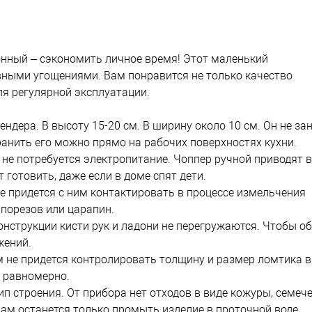
хонный – сэкономить личное время! Этот маленький
вными угощениями. Вам понравится не только качество
я регулярной эксплуатации.
ндера. В высоту 15-20 см. В ширину около 10 см. Он не за
ранить его можно прямо на рабочих поверхностях кухни.
не потребуется электропитание. Чоппер ручной приводят в
отовить, даже если в доме спят дети.
не придется с ним контактировать в процессе измельчения
порезов или царапин.
конструкции кисти рук и ладони не перегружаются. Чтобы о
жений.
ам не придется контролировать толщину и размер ломтика 
т равномерно.
п строения. От прибора нет отходов в виде кожуры, семече
ам останется только промыть изделие в проточной воде.