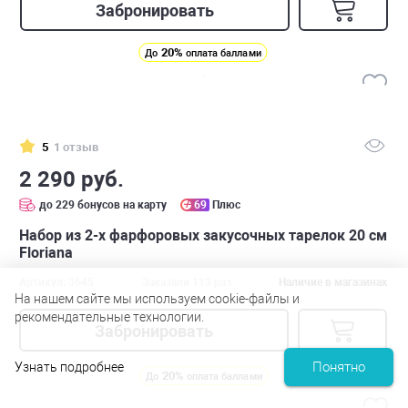
Забронировать
20%
До
оплата баллами
5
1 отзыв
2 290 руб.
до 229 бонусов на карту
69
Плюс
Набор из 2-х фарфоровых закусочных тарелок 20 см
Floriana
Артикул: 3645
Заказали 113 раз
Наличие в магазинах
На нашем сайте мы используем cookie-файлы и
рекомендательные технологии.
Забронировать
Понятно
Узнать подробнее
20%
До
оплата баллами