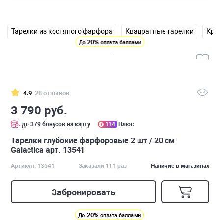
Тарелки из костяного фарфора
Квадратные тарелки
Кру
20%
До
оплата баллами
4.9
28 отзывов
3 790 руб.
до 379 бонусов на карту
114
Плюс
Тарелки глубокие фарфоровые 2 шт / 20 см
Galactica арт. 13541
Артикул: 13541
Заказали 111 раз
Наличие в магазинах
Забронировать
20%
До
оплата баллами