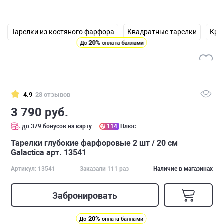
Тарелки из костяного фарфора
Квадратные тарелки
Кру
20%
До
оплата баллами
4.9
28 отзывов
3 790 руб.
до 379 бонусов на карту
114
Плюс
Тарелки глубокие фарфоровые 2 шт / 20 см
Galactica арт. 13541
Артикул: 13541
Заказали 111 раз
Наличие в магазинах
Забронировать
20%
До
оплата баллами