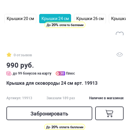
Крышки 20 см
Крышки 24 см
Крышки 26 см
Крышки 2
20%
До
оплата баллами
0 отзывов
990 руб.
до 99 бонусов на карту
30
Плюс
Крышка для сковороды 24 см арт. 19913
Артикул: 19913
Заказали 189 раз
Наличие в магазинах
Забронировать
20%
До
оплата баллами