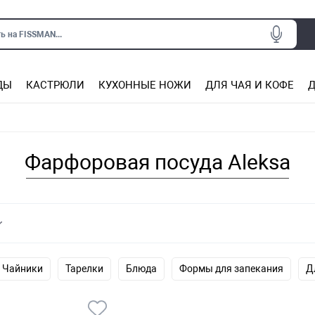
ь на FISSMAN...
ДЫ
КАСТРЮЛИ
КУХОННЫЕ НОЖИ
ДЛЯ ЧАЯ И КОФЕ
Д
Ситечки для заваривания чая
Подставки под горячее, прихватки
Сковороды из нержаве
Сковороды с антип
Кастрюли с антипригарным покрытием
Подставки для ножей, магнит
Прочие аксессуары для кухни
Фарфоровая посуда Aleksa
Чайники
Тарелки
Блюда
Формы для запекания
Д