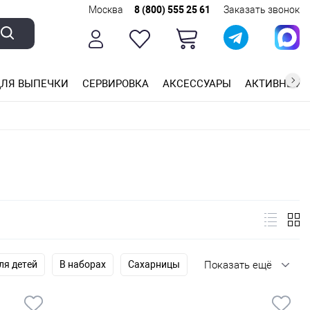
Москва
8 (800) 555 25 61
Заказать звонок
ЛЯ ВЫПЕЧКИ
СЕРВИРОВКА
АКСЕССУАРЫ
АКТИВНЫЙ 
ющей стали
ригарным покрытием
ные планки
ля детей
В наборах
Сахарницы
Показать ещё