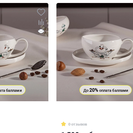
20%
ата баллами
До
оплата баллами
0 отзывов