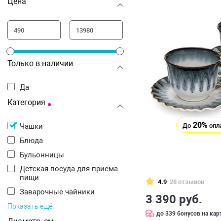
Цена
Только в наличии
Да
Категория
20%
До
опл
Чашки
Блюда
Бульонницы
Детская посуда для приема
пищи
4.9
28 отзывов
Заварочные чайники
3 390 руб.
Показать ещё
до 339 бонусов на кар