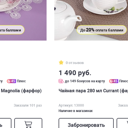
20%
ата баллами
До
оплата баллами
0 отзывов
1 490 руб.
ту
45
Плюс
до 149 бонусов на карту
45
Плю
 Magnolia (фарфор)
Чайная пара 280 мл Currant (ф
Заказали 101 раз
Артикул: 13000
Заказ
Наличие в магазинах
ь
Забронировать