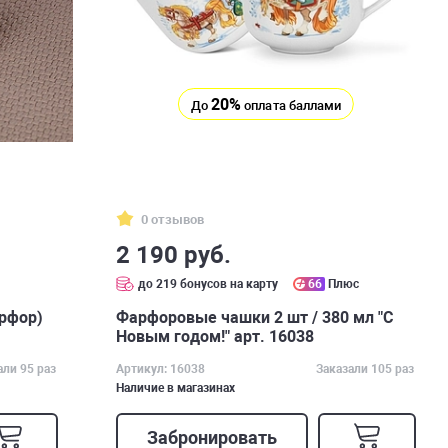
20%
До
оплата баллами
0 отзывов
2 190 руб.
с
до 219 бонусов на карту
66
Плюс
арфор)
Фарфоровые чашки 2 шт / 380 мл "С
Новым годом!" арт. 16038
али 95 раз
Артикул: 16038
Заказали 105 раз
Наличие в магазинах
Забронировать