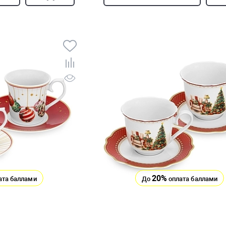
20%
ата баллами
До
оплата баллами