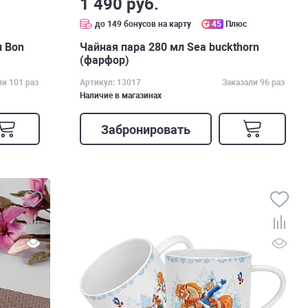
1 490 руб.
с
до 149 бонусов на карту
45
Плюс
л Bon
Чайная пара 280 мл Sea buckthorn
(фарфор)
ли 101 раз
Артикул: 13017
Заказали 96 раз
Наличие в магазинах
Забронировать