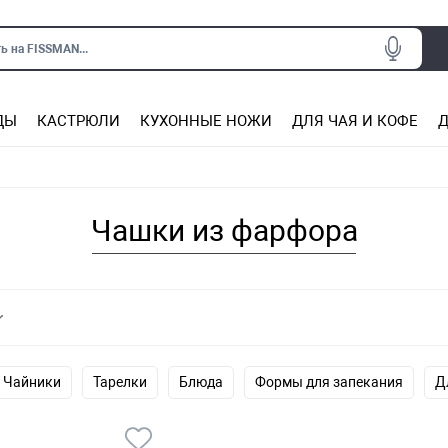
ь на FISSMAN...
ДЫ
КАСТРЮЛИ
КУХОННЫЕ НОЖИ
ДЛЯ ЧАЯ И КОФЕ
Д
Ситечки для заваривания чая
Подставки под горячее, прихватки
Сковороды из нержаве
Сковороды с антип
Кастрюли с антипригарным покрытием
Подставки для ножей, магнит
Прочие аксессуары для кухни
Чашки из фарфора
Чайники
Тарелки
Блюда
Формы для запекания
Д