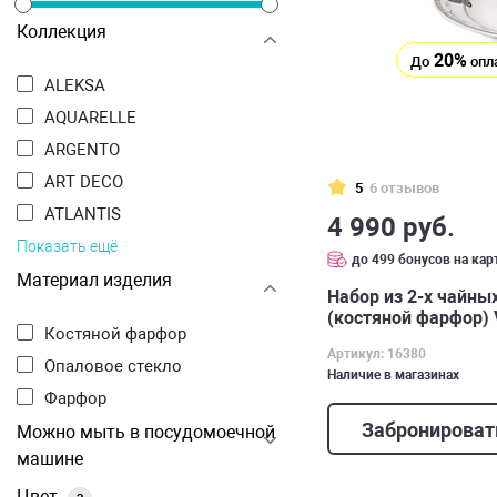
Коллекция
20%
До
опл
ALEKSA
AQUARELLE
ARGENTO
ART DECO
5
6 отзывов
ATLANTIS
4 990 руб.
Показать ещё
до 499 бонусов на кар
Материал изделия
Набор из 2-х чайны
(костяной фарфор) 
Костяной фарфор
Артикул: 16380
Опаловое стекло
Наличие в магазинах
Фарфор
Забронироват
Можно мыть в посудомоечной
машине
Цвет