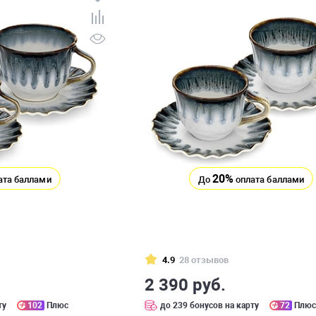
20%
ата баллами
До
оплата баллами
4.9
28 отзывов
2 390 руб.
ту
102
Плюс
до 239 бонусов на карту
72
Плю