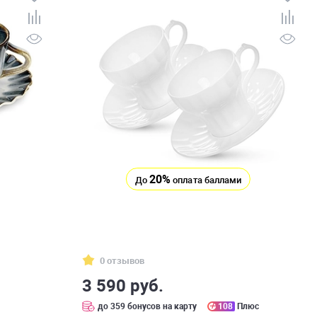
20%
До
оплата баллами
0 отзывов
3 590 руб.
с
до 359 бонусов на карту
108
Плюс