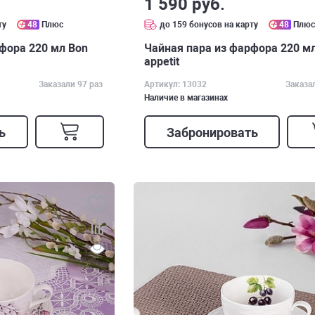
1 590 руб.
ту
48
Плюс
до 159 бонусов на карту
48
Плю
фора 220 мл Bon
Чайная пара из фарфора 220 м
appetit
Заказали 97 раз
Артикул: 13032
Заказа
Наличие в магазинах
ь
Забронировать