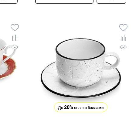
20%
До
оплата баллами