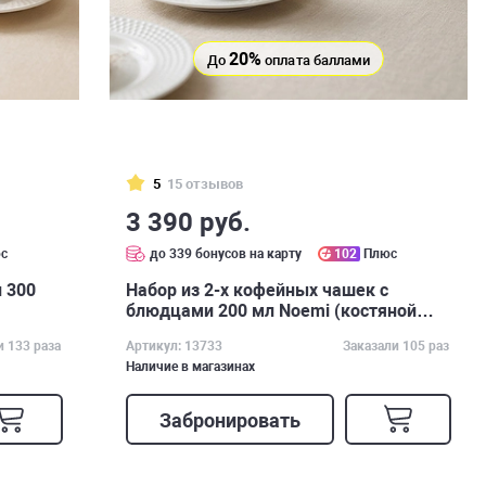
20%
До
оплата баллами
5
15 отзывов
3 390 руб.
с
до 339 бонусов на карту
102
Плюс
 300
Набор из 2-х кофейных чашек с
блюдцами 200 мл Noemi (костяной
фарфор)
и 133 раза
Артикул: 13733
Заказали 105 раз
Наличие в магазинах
Забронировать