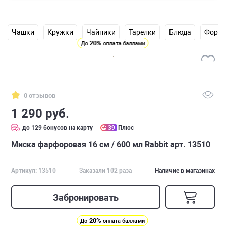
Чашки
Кружки
Чайники
Тарелки
Блюда
Формы
20%
До
оплата баллами
0 отзывов
1 290 руб.
до 129 бонусов на карту
39
Плюс
Миска фарфоровая 16 см / 600 мл Rabbit арт. 13510
Артикул: 13510
Заказали 102 раза
Наличие в магазинах
Забронировать
20%
До
оплата баллами