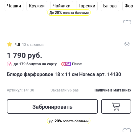
Чашки
Кружки
Чайники
Тарелки
Блюда
Формы
20%
До
оплата баллами
4.8
13 отзывов
1 790 руб.
до 179 бонусов на карту
54
Плюс
Блюдо фарфоровое 18 х 11 см Horeca арт. 14130
Артикул: 14130
Заказали 96 раз
Наличие в магазинах
Забронировать
20%
До
оплата баллами