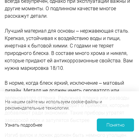
всегда безупречен, однако при эксплуатации важны и
другие моменты. О подлинном качестве многое
расскажут детали.
Лучший материал для основы – нержавеющая сталь.
Крепкая, устойчивая к воздействию воды и пищи,
инертная к бытовой химии. С годами не теряет
природного блеска. В составе много хрома и никеля,
которые придают ей антикоррозионные свойства. Вам
нужна маркировка 18/10.
В норме, когда блеск яркий, исключение – матовый
дизайн. Металл не должен иметь сероватого или
зеленоватого оттенка. Радужная пленка или разводы
На нашем сайте мы используем cookie-файлы и
тоже недопустимы. Это говорит о примесях, которые
рекомендательные технологии.
добавляют ради экономии. Такие приборы утратят
заводской лоск и затупятся быстрее.
Понятно
Узнать подробнее
Изгиб вилок и ложек должен быть немного утолщен.