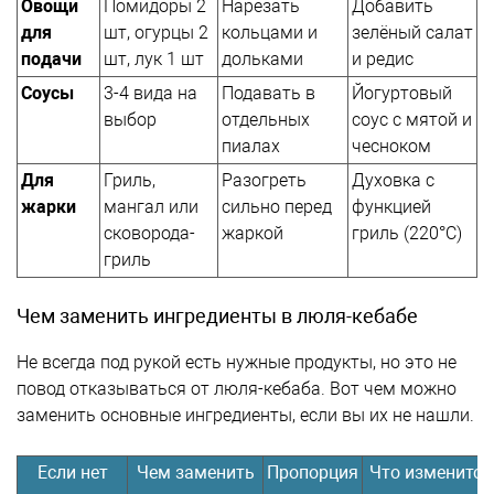
Овощи
Помидоры 2
Нарезать
Добавить
для
шт, огурцы 2
кольцами и
зелёный салат
подачи
шт, лук 1 шт
дольками
и редис
Соусы
3-4 вида на
Подавать в
Йогуртовый
выбор
отдельных
соус с мятой и
пиалах
чесноком
Для
Гриль,
Разогреть
Духовка с
жарки
мангал или
сильно перед
функцией
сковорода-
жаркой
гриль (220°C)
гриль
Чем заменить ингредиенты в люля-кебабе
Не всегда под рукой есть нужные продукты, но это не
повод отказываться от люля-кебаба. Вот чем можно
заменить основные ингредиенты, если вы их не нашли.
Если нет
Чем заменить
Пропорция
Что изменится