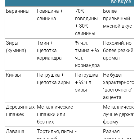
во вкусе
Баранины
Говядина +
70%
Более
свинина
говядины
привычный
+ 30%
мясной вкус
свинины
Зиры
Тмин +
¾ ч.л.
Похожий, но
(кумина)
щепотка
тмина + ¼
более резкий
кориандра
ч.л.
аромат
кориандра
Кинзы
Петрушка +
Петрушка
Не будет
щепотка зиры
+ ¼ ч.л.
характерного
зиры
"восточного"
акцента
Деревянных
Металлические
-
Металлические
шпажек
шпажки или
лучше держат
без них
форму
Лаваша
Тортилья, питы
-
Разная
или хлеб
текстура, но