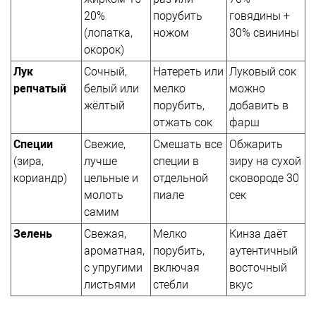
20%
порубить
говядины +
(лопатка,
ножом
30% свинины
окорок)
Лук
Сочный,
Натереть или
Луковый сок
репчатый
белый или
мелко
можно
жёлтый
порубить,
добавить в
отжать сок
фарш
Специи
Свежие,
Смешать все
Обжарить
(зира,
лучше
специи в
зиру на сухой
кориандр)
цельные и
отдельной
сковороде 30
молоть
пиале
сек
самим
Зелень
Свежая,
Мелко
Кинза даёт
ароматная,
порубить,
аутентичный
с упругими
включая
восточный
листьями
стебли
вкус