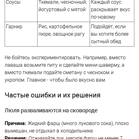
Соусы
Ткемали, чесночный,
Каждый соус
йогуртовый с мятой
раскрывает вкус
по-новому
Гарнир
Рис, картофельное
Подойдёт, если
пюре, овощное рагу
вы хотите более
сытный обед
Не бойтесь экспериментировать. Например, вместо
лаваша возьмите питу и сделайте мини-шаверму, а
вместо ткемали подайте сметану с чесноком и
укропом. Главное - чтобы было вкусно вам.
Частые ошибки и их решения
Люля разваливаются на сковороде
Причина:
Жидкий фарш (много лукового сока), плохо
вымешан, не отдыхал в холодильнике.
Решение:
Отжимайте лук, месите фарш не менее 7