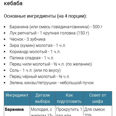
кебаба
Основные ингредиенты (на 4 порции):
Баранина (или смесь говядина+свинина) - 500 г
Лук репчатый - 1 крупная головка (150 г)
Чеснок - 3 зубчика
Зира (кумин) молотая - 1 ч.л.
Кориандр молотый - 1 ч.л.
Папика сладкая - 1 ч.л.
Перец чили молотый - ½ ч.л. (по желанию)
Соль - 1 ч.л. (или по вкусу)
Перец чёрный молотый - ½ ч.л.
Зелень кинзы/петрушки - небольшой пучок
Ингредиент
Детали
Как
Совет от
выбора
подготовить
шефа
Баранина
Молодая, с
Прокрутить 1
Для смеси:
жирком 15-
раз или
70%