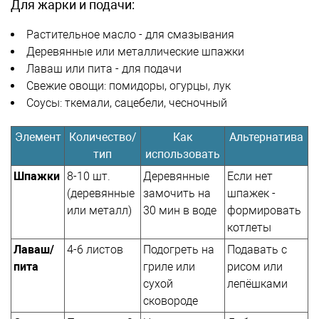
Для жарки и подачи:
Растительное масло - для смазывания
Деревянные или металлические шпажки
Лаваш или пита - для подачи
Свежие овощи: помидоры, огурцы, лук
Соусы: ткемали, сацебели, чесночный
Элемент
Количество/
Как
Альтернатива
тип
использовать
Шпажки
8-10 шт.
Деревянные
Если нет
(деревянные
замочить на
шпажек -
или металл)
30 мин в воде
формировать
котлеты
Лаваш/
4-6 листов
Подогреть на
Подавать с
пита
гриле или
рисом или
сухой
лепёшками
сковороде