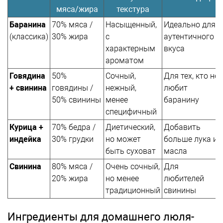
мяса/жира
текстура
Баранина
70% мяса /
Насыщенный,
Идеально для
(классика)
30% жира
с
аутентичного
характерным
вкуса
ароматом
Говядина
50%
Сочный,
Для тех, кто не
+ свинина
говядины /
нежный,
любит
50% свинины
менее
баранину
специфичный
Курица +
70% бедра /
Диетический,
Добавить
индейка
30% грудки
но может
больше лука и
быть суховат
масла
Свинина
80% мяса /
Очень сочный,
Для
20% жира
но менее
любителей
традиционный
свинины
Ингредиенты для домашнего люля-