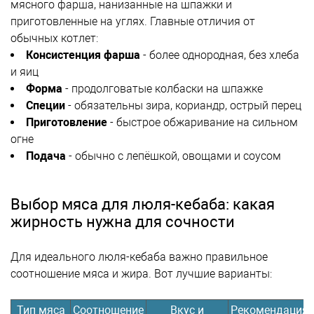
мясного фарша, нанизанные на шпажки и
приготовленные на углях. Главные отличия от
обычных котлет:
Консистенция фарша
- более однородная, без хлеба
и яиц
Форма
- продолговатые колбаски на шпажке
Специи
- обязательны зира, кориандр, острый перец
Приготовление
- быстрое обжаривание на сильном
огне
Подача
- обычно с лепёшкой, овощами и соусом
Выбор мяса для люля-кебаба: какая
жирность нужна для сочности
Для идеального люля-кебаба важно правильное
соотношение мяса и жира. Вот лучшие варианты:
Тип мяса
Соотношение
Вкус и
Рекомендация