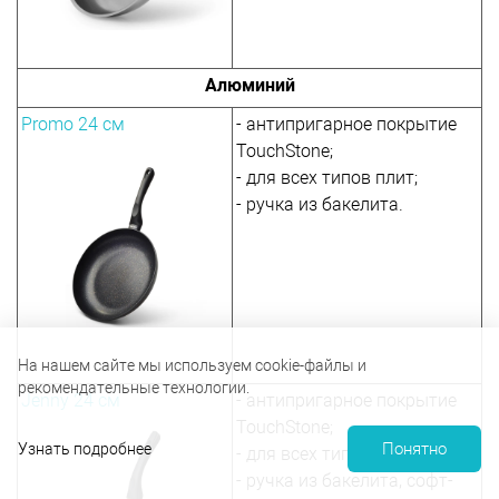
Алюминий
Promo 24 см
- антипригарное покрытие
TouchStone;
- для всех типов плит;
- ручка из бакелита.
На нашем сайте мы используем cookie-файлы и
рекомендательные технологии.
Jenny 24 см
- антипригарное покрытие
TouchStone;
Понятно
Узнать подробнее
- для всех типов плит;
- ручка из бакелита, софт-