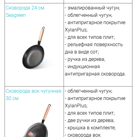
Сковорода 24 см
- эмалированный чугун;
Seagreen
- облегченный чугун;
- антипригарное покрытие
XylanPlus;
- для всех типов плит;
- рельефная поверхность
дна в виде сот;
- ручка из дерева;
- индукционная
антипригарная сковорода.
Сковорода вок чугунная
- облегченный чугун;
30 см
- антипригарное покрытие
XylanPlus;
- для всех типов плит;
- две ручки из дерева;
- крышка в комплекте;
- сковорода вок