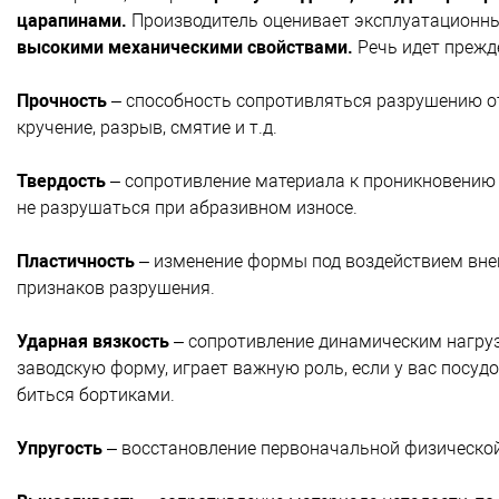
царапинами.
Производитель оценивает эксплуатационны
высокими механическими свойствами.
Речь идет прежд
Прочность
– способность сопротивляться разрушению от
кручение, разрыв, смятие и т.д.
Твердость
– сопротивление материала к проникновению в
не разрушаться при абразивном износе.
Пластичность
– изменение формы под воздействием внеш
признаков разрушения.
Ударная вязкость
– сопротивление динамическим нагрузк
заводскую форму, играет важную роль, если у вас посу
биться бортиками.
Упругость
– восстановление первоначальной физическо