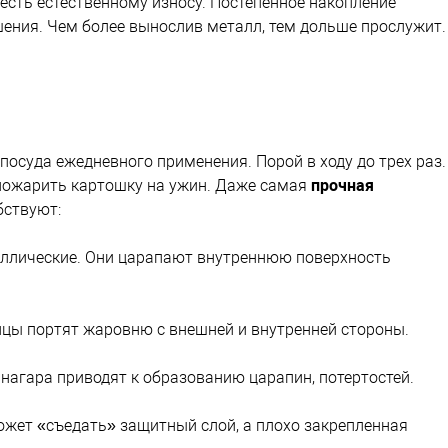
 есть естественному износу. Постепенное накопление
шения. Чем более вынослив металл, тем дольше прослужит.
осуда ежедневного применения. Порой в ходу до трех раз.
, пожарить картошку на ужин. Даже самая
прочная
бствуют:
ллические. Они царапают внутреннюю поверхность
ицы портят жаровню с внешней и внутренней стороны.
 нагара приводят к образованию царапин, потертостей.
жет «съедать» защитный слой, а плохо закрепленная