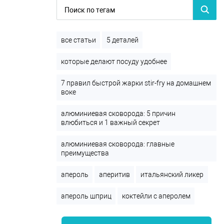
все статьи
5 деталей
которые делают посуду удобнее
7 правил быстрой жарки stir-fry на домашнем
воке
алюминиевая сковорода: 5 причин
влюбиться и 1 важный секрет
алюминиевая сковорода: главные
преимущества
апероль
аперитив
итальянский ликер
апероль шприц
коктейли с аперолем