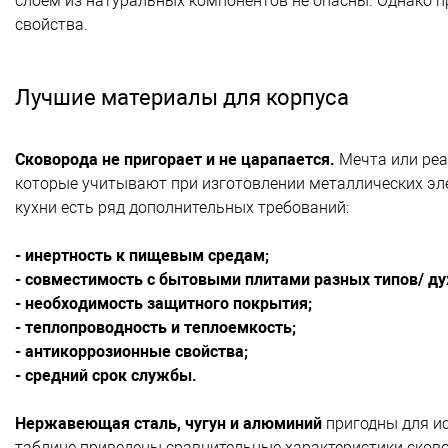
слоем из натуральных компонентов не опасны. Однако п
свойства.
Лучшие материалы для корпуса
Сковорода не пригорает и не царапается.
Мечта или реа
которые учитывают при изготовлении металлических эл
кухни есть ряд дополнительных требований:
- инертность к пищевым средам;
- совместимость с бытовыми плитами разных типов/ ду
- необходимость защитного покрытия;
- теплопроводность и теплоемкость;
- антикоррозионные свойства;
- средний срок службы.
Нержавеющая сталь, чугун и алюминий
пригодны для ис
таблице приведены сравнительные характеристики сково