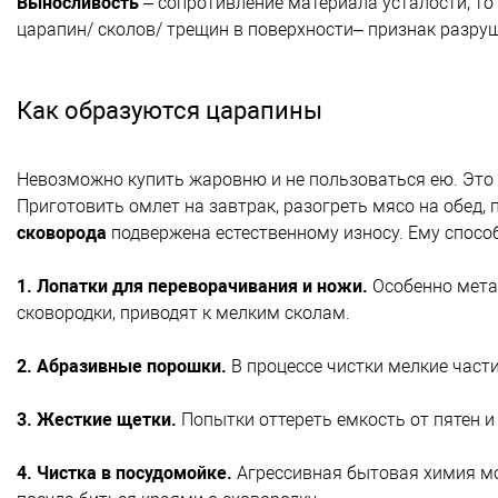
Выносливость
– сопротивление материала усталости, то
царапин/ сколов/ трещин в поверхности– признак разру
Как образуются царапины
Невозможно купить жаровню и не пользоваться ею. Это п
Приготовить омлет на завтрак, разогреть мясо на обед
сковорода
подвержена естественному износу. Ему спосо
1. Лопатки для переворачивания и ножи.
Особенно мета
сковородки, приводят к мелким сколам.
2. Абразивные порошки.
В процессе чистки мелкие част
3. Жесткие щетки.
Попытки оттереть емкость от пятен и
4. Чистка в посудомойке.
Агрессивная бытовая химия мо