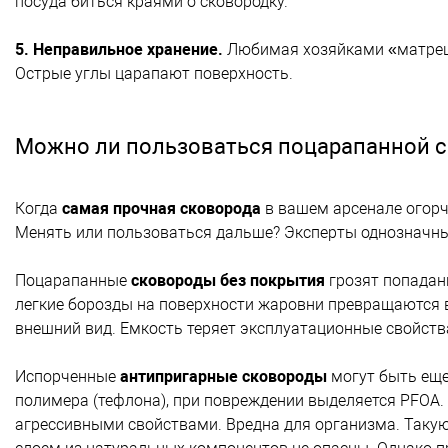
посуда биться краями о сковородку.
5. Неправильное хранение.
Любимая хозяйками «матрешк
Острые углы царапают поверхность.
Можно ли пользоваться поцарапанной 
Когда
самая прочная сковорода
в вашем арсенале огорчи
Менять или пользоваться дальше? Эксперты однозначн
Поцарапанные
сковороды без покрытия
грозят попадани
легкие борозды на поверхности жаровни превращаются в
внешний вид. Емкость теряет эксплуатационные свойств
Испорченные
антипригарные сковороды
могут быть еще
полимера (тефлона), при повреждении выделяется PFOA.
агрессивными свойствами. Вредна для организма. Таку