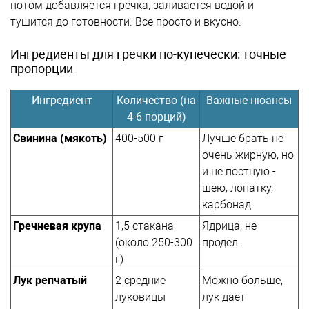
потом добавляется гречка, заливается водой и
тушится до готовности. Все просто и вкусно.
Ингредиенты для гречки по-купечески: точные
пропорции
Ингредиент
Количество (на
Важные нюансы
4-6 порций)
Свинина (мякоть)
400-500 г
Лучше брать не
очень жирную, но
и не постную -
шею, лопатку,
карбонад.
Гречневая крупа
1,5 стакана
Ядрица, не
(около 250-300
продел.
г)
Лук репчатый
2 средние
Можно больше,
луковицы
лук дает