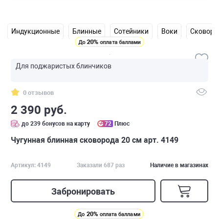
Индукционные
Блинные
Сотейники
Воки
Сковоро
20%
До
оплата баллами
Для поджаристых блинчиков
0 отзывов
2 390 руб.
до 239 бонусов на карту
72
Плюс
Чугунная блинная сковорода 20 см арт. 4149
Артикул: 4149
Заказали 687 раз
Наличие в магазинах
Забронировать
20%
До
оплата баллами