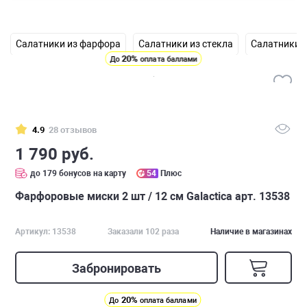
Салатники из фарфора
Салатники из стекла
Салатники 
20%
До
оплата баллами
4.9
28 отзывов
1 790 руб.
до 179 бонусов на карту
54
Плюс
Фарфоровые миски 2 шт / 12 см Galactica арт. 13538
Артикул: 13538
Заказали 102 раза
Наличие в магазинах
Забронировать
20%
До
оплата баллами