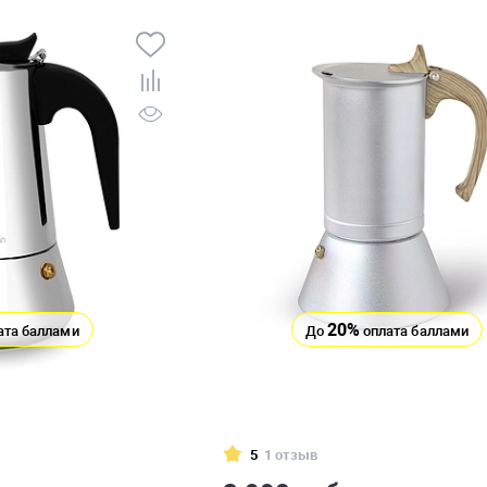
20%
ата баллами
До
оплата баллами
5
1 отзыв