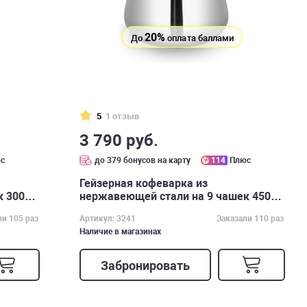
20%
До
оплата баллами
5
1 отзыв
3 790 руб.
с
до 379 бонусов на карту
114
Плюс
Гейзерная кофеварка из
к 300
нержавеющей стали на 9 чашек 450
мл арт. 3241
ли 105 раз
Артикул: 3241
Заказали 110 раз
Наличие в магазинах
Забронировать