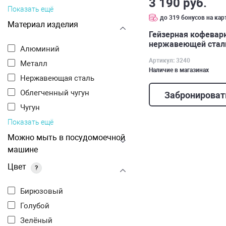
3 190 руб.
Показать ещё
до 319 бонусов на кар
Материал изделия
Гейзерная кофеварк
нержавеющей стали
Алюминий
мл арт. 3240
Артикул: 3240
Металл
Наличие в магазинах
Нержавеющая сталь
Облегченный чугун
Забронироват
Чугун
Показать ещё
Можно мыть в посудомоечной
машине
Цвет
?
Бирюзовый
Голубой
Зелёный