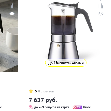
1%
До
оплата баллами
5
8 отзывов
7 637 руб.
с
до 763 бонусов на карту
230
Плюс