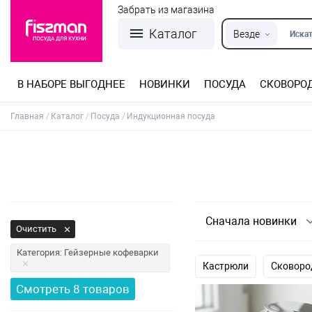
Забрать из магазина
Каталог
Везде
Искат
В НАБОРЕ ВЫГОДНЕЕ
НОВИНКИ
ПОСУДА
СКОВОРО
Кастрюли из нержавеющей стали
Разъемные формы для выпечки
Детская посуда для приготовления
Посуда из нержавеющей стали
Сковороды со съемной ручкой
Терки, шинковки, яйцерезки, чопперы
Формы для льда и шоколада
Детская посуда для приема пищи
Главная
Каталог
Посуда
Индукционная посуда
Сначала новинки
Очистить
Категория: Гейзерные кофеварки
Кастрюли
Сковор
Смотреть
8
товаров
Гейзерные кофеварки