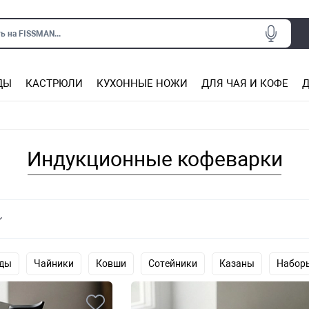
ь на FISSMAN...
ДЫ
КАСТРЮЛИ
КУХОННЫЕ НОЖИ
ДЛЯ ЧАЯ И КОФЕ
Д
Ситечки для заваривания чая
Подставки под горячее, прихватки
Сковороды из нержаве
Сковороды с антип
Кастрюли с антипригарным покрытием
Подставки для ножей, магнит
Прочие аксессуары для кухни
Индукционные кофеварки
оды
Чайники
Ковши
Сотейники
Казаны
Набор
Турки