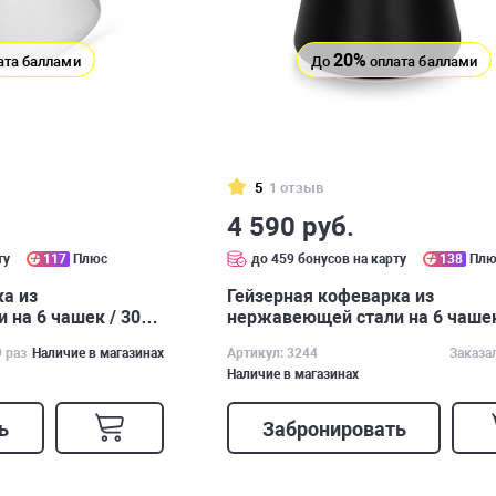
20%
ата баллами
До
оплата баллами
5
1 отзыв
4 590 руб.
ту
117
Плюс
до 459 бонусов на карту
138
Плю
а из
Гейзерная кофеварка из
на 6 чашек / 300
нержавеющей стали на 6 чаше
мл арт. 3244
9 раз
Наличие в магазинах
Артикул: 3244
Заказа
Наличие в магазинах
ь
Забронировать