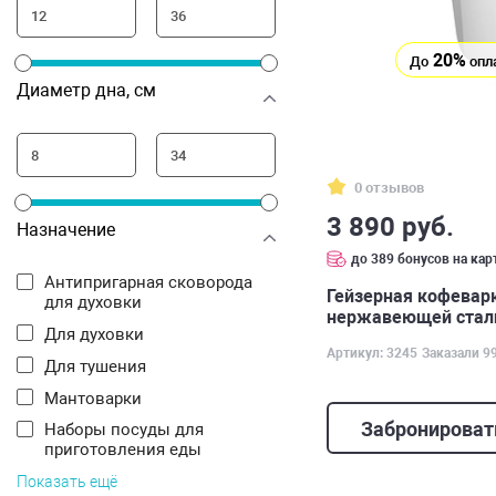
20%
До
опл
Диаметр дна, см
0 отзывов
3 890 руб.
Назначение
до 389 бонусов на кар
Антипригарная сковорода
Гейзерная кофеварк
для духовки
нержавеющей стали 
Для духовки
мл арт. 3245
Артикул: 3245
Заказали 9
Для тушения
Мантоварки
Забронироват
Наборы посуды для
приготовления еды
Показать ещё