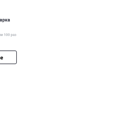
арка
ли 100 раз
ие