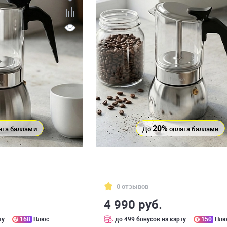
20%
ата баллами
До
оплата баллами
0 отзывов
4 990 руб.
ту
168
Плюс
до 499 бонусов на карту
150
Плю