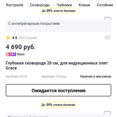
Кастрюли
Сковороды
Чайники
Ковши
Сотейники
20%
До
оплата баллами
С антипригарным покрытием
4.9
552 отзыва
4 690 руб.
141
Плюс
Глубокая сковорода 26 см, для индукционных плит
Grace
Артикул: 5018
Заказали 129 раз
Наличие в магазинах
Ожидается поступление
20%
До
оплата баллами