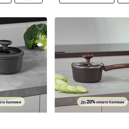
20%
ата баллами
До
оплата баллами