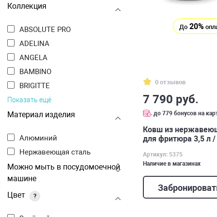
Коллекция
20%
До
опл
ABSOLUTE PRO
ADELINA
ANGELA
BAMBINO
0 отзывов
BRIGITTE
7 790 руб.
Показать ещё
до 779 бонусов на кар
Материал изделия
Ковш из нержавеющ
Алюминий
для фритюра 3,5 л /
Нержавеющая сталь
Артикул: 5375
Наличие в магазинах
Можно мыть в посудомоечной
машине
Забронироват
Цвет
?