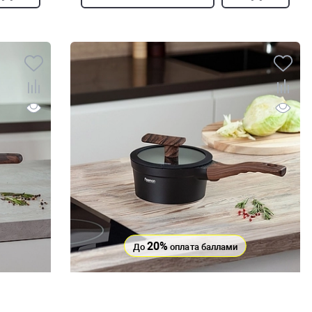
20%
До
оплата баллами