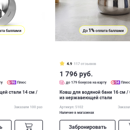
1%
ата баллами
До
оплата баллами
4.9
117 отзывов
1 796 руб.
ту
96
Плюс
до 179 бонусов на карту
54
Плю
ей стали 14 см /
Ковш для водяной бани 16 см / 
из нержавеющей стали
Заказали 100 раз
Артикул: 5102
Заказа
Наличие в магазинах
ь
Забронировать