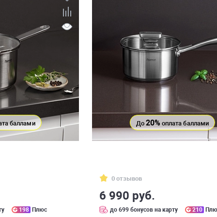
20%
ата баллами
До
оплата баллами
0 отзывов
6 990 руб.
ту
198
Плюс
до 699 бонусов на карту
210
Плю