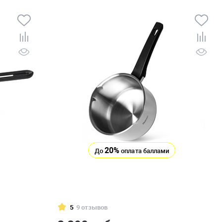
20%
До
оплата баллами
5
9 отзывов