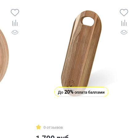
20%
До
оплата баллами
0 отзывов