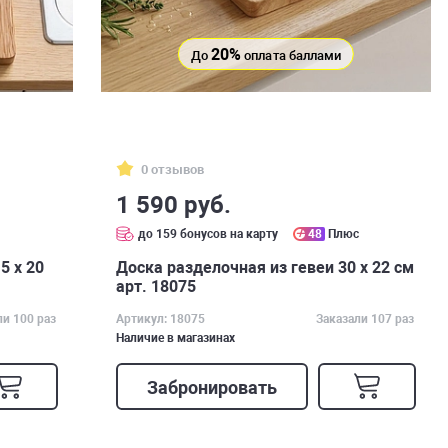
20%
До
оплата баллами
0 отзывов
1 590 руб.
с
до 159 бонусов на карту
48
Плюс
5 х 20
Доска разделочная из гевеи 30 х 22 см
арт. 18075
ли 100 раз
Артикул: 18075
Заказали 107 раз
Наличие в магазинах
Забронировать