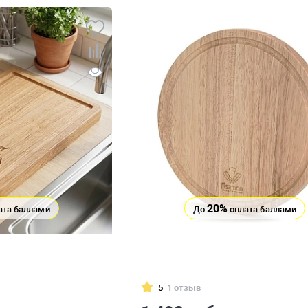
20%
ата баллами
До
оплата баллами
5
1 отзыв