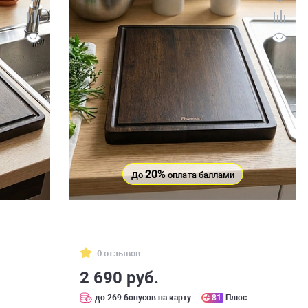
20%
До
оплата баллами
0 отзывов
2 690 руб.
с
до 269 бонусов на карту
81
Плюс