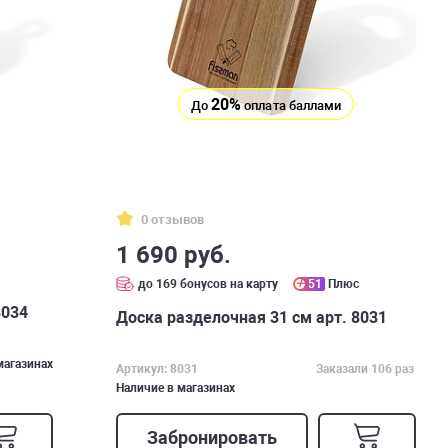
20%
До
оплата баллами
0 отзывов
1 690 руб.
с
до 169 бонусов на карту
51
Плюс
8034
Доска разделочная 31 см арт. 8031
магазинах
Артикул: 8031
Заказали 106 раз
Наличие в магазинах
Забронировать