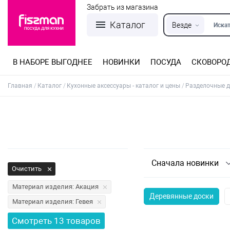
Забрать из магазина
Каталог
Везде
Искат
В НАБОРЕ ВЫГОДНЕЕ
НОВИНКИ
ПОСУДА
СКОВОРО
Кастрюли из нержавеющей стали
Разъемные формы для выпечки
Детская посуда для приготовления
Посуда из нержавеющей стали
Сковороды со съемной ручкой
Терки, шинковки, яйцерезки, чопперы
Формы для льда и шоколада
Детская посуда для приема пищи
Главная
Каталог
Кухонные аксессуары - каталог и цены
Разделочные д
Сначала новинки
Очистить
Материал изделия: Акация
Деревянные доски
Материал изделия: Гевея
Смотреть
13
товаров