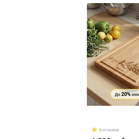
20%
До
опл
0 отзывов