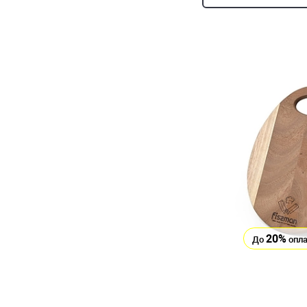
20%
До
опла