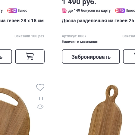
1 490 руб.
ту
42
Плюс
до 149 бонусов на карту
45
Плю
из гевеи 28 х 18 см
Доска разделочная из гевеи 25
Заказали 100 раз
Артикул: 8067
Заказа
Наличие в магазинах
ь
Забронировать