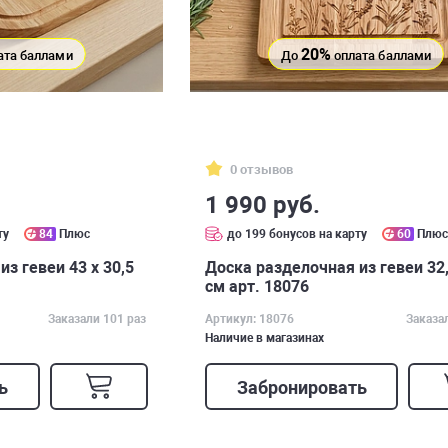
20%
ата баллами
До
оплата баллами
0 отзывов
1 990 руб.
ту
84
Плюс
до 199 бонусов на карту
60
Плю
з гевеи 43 х 30,5
Доска разделочная из гевеи 32,
см арт. 18076
Заказали 101 раз
Артикул: 18076
Заказа
Наличие в магазинах
ь
Забронировать