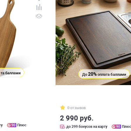
та баллами
20%
До
оплата баллами
0 отзывов
2 990 руб.
ту
90
Плюс
до 299 бонусов на карту
90
Плю