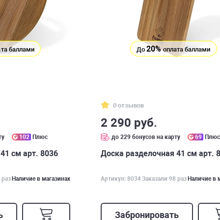
20%
та баллами
До
оплата баллами
0 отзывов
2 290 руб.
ту
102
Плюс
до 229 бонусов на карту
69
Плю
41 см арт. 8036
Доска разделочная 41 см арт. 
 раз
Наличие в магазинах
Артикул: 8034
Заказали 98 раз
Наличие в 
ь
Забронировать