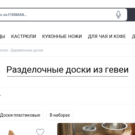
ь на FISSMAN...
ДЫ
КАСТРЮЛИ
КУХОННЫЕ НОЖИ
ДЛЯ ЧАЯ И КОФЕ
Д
Ситечки для заваривания чая
Подставки под горячее, прихватки
Сковороды из нержаве
Сковороды с антип
Кастрюли с антипригарным покрытием
Подставки для ножей, магнит
Прочие аксессуары для кухни
оски
Деревянные доски
Разделочные доски из гевеи
Доски пластиковые
В наборах