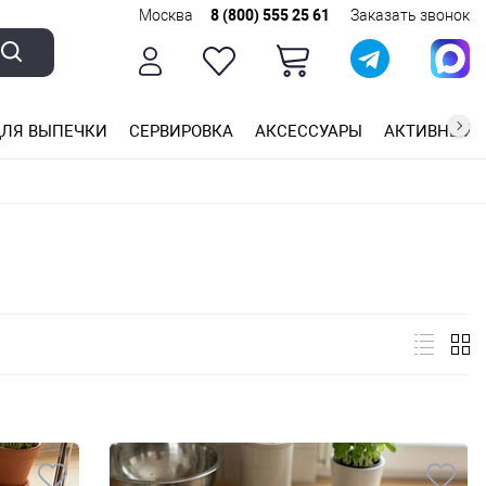
Москва
8 (800) 555 25 61
Заказать звонок
ЛЯ ВЫПЕЧКИ
СЕРВИРОВКА
АКСЕССУАРЫ
АКТИВНЫЙ 
ющей стали
ригарным покрытием
ные планки