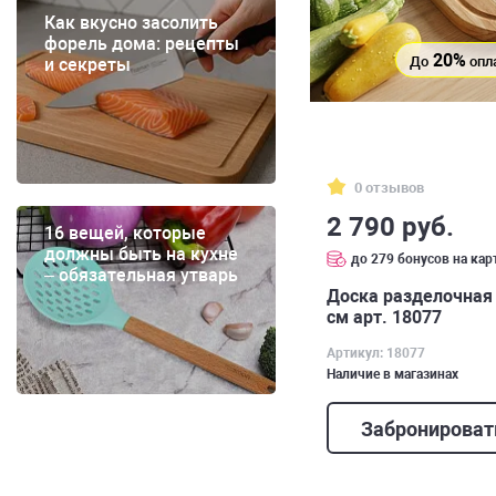
Как вкусно засолить
форель дома: рецепты
20%
До
опл
и секреты
0 отзывов
2 790 руб.
16 вещей, которые
должны быть на кухне
до 279 бонусов на кар
– обязательная утварь
Доска разделочная и
см арт. 18077
Артикул: 18077
Наличие в магазинах
Забронироват