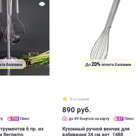
20%
ата баллами
До
оплата баллами
0 отзывов
890 руб.
ту
198
Плюс
до 89 бонусов на карту
27
Плюс
трументов 6 пр. из
Кухонный ручной венчик для
и Bergamo
взбивания 34 см арт. 1488