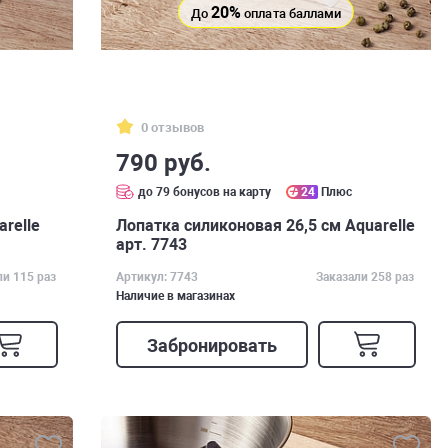
20%
До
оплата баллами
0 отзывов
790 руб.
до 79 бонусов на карту
24
Плюс
relle
Лопатка силиконовая 26,5 см Aquarelle
арт. 7743
ли 115 раз
Артикул: 7743
Заказали 258 раз
Наличие в магазинах
Забронировать