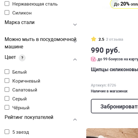
20%
Нержавеющая сталь
До
опл
Силикон
Марка стали
Можно мыть в посудомоечной
2.5
2 отзыва
машине
990 руб.
Цвет
?
до 99 бонусов на карт
Щипцы силиконовые
Белый
Коричневый
Артикул: 8726
Салатовый
Наличие в магазинах
Серый
Забронироват
Чёрный
Рейтинг покупателей
5 звезд