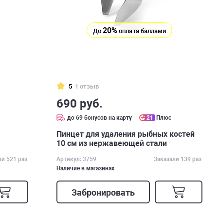
20%
До
оплата баллами
5
1 отзыв
690 руб.
до 69 бонусов на карту
21
Плюс
Пинцет для удаления рыбных костей
10 см из нержавеющей стали
ли 521 раз
Артикул: 3759
Заказали 139 раз
Наличие в магазинах
Забронировать