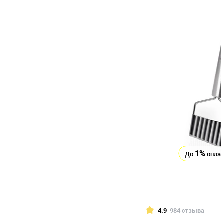
1%
До
опла
4.9
984 отзыва