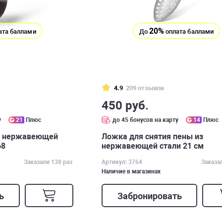
20%
ата баллами
До
оплата баллами
4.9
209 отзывов
450 руб.
у
21
Плюс
до 45 бонусов на карту
14
Плюс
з нержавеющей
Ложка для снятия пены из
68
нержавеющей стали 21 см
Заказали 138 раз
Артикул: 3764
Заказа
Наличие в магазинах
ь
Забронировать