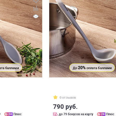
20%
ата баллами
До
оплата баллами
0 отзывов
790 руб.
у
24
Плюс
до 79 бонусов на карту
24
Плюс