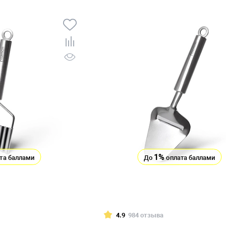
1%
та баллами
До
оплата баллами
4.9
984 отзыва