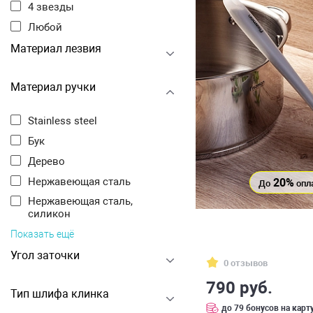
4 звезды
Любой
Материал лезвия
Материал ручки
Stainless steel
Бук
Дерево
Нержавеющая сталь
20%
До
опл
Нержавеющая сталь,
силикон
Показать ещё
Угол заточки
0 отзывов
790 руб.
Тип шлифа клинка
до 79 бонусов на карт