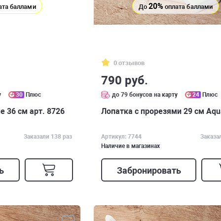
20%
ата баллами
До
оплата баллами
0 отзывов
790 руб.
у
30
Плюс
до 79 бонусов на карту
24
Плюс
 36 см арт. 8726
Лопатка с прорезями 29 см Aqua
Заказали 138 раз
Артикул: 7744
Заказа
Наличие в магазинах
ь
Забронировать