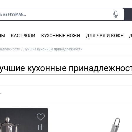
ь на FISSMAN...
ДЫ
КАСТРЮЛИ
КУХОННЫЕ НОЖИ
ДЛЯ ЧАЯ И КОФЕ
Д
Ситечки для заваривания чая
Подставки под горячее, прихватки
Сковороды из нержаве
Сковороды с антип
Кастрюли с антипригарным покрытием
Подставки для ножей, магнит
Прочие аксессуары для кухни
надлежности
Лучшие кухонные принадлежности
учшие кухонные принадлежнос