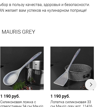
бор в пользу качества, здоровья и безопасности.
MAN желает вам успехов на кулинарном поприще!
ы MAURIS GREY
1 190 руб.
1 190 руб.
1 1
Силиконовая ложка с
Лопатка силиконовая 33
Лоп
отверстиями 34 см Mauris
см Mauris grey арт. 11416
см 