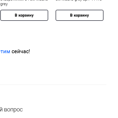
grey
В корзину
В корзину
етим
сейчас!
й вопрос