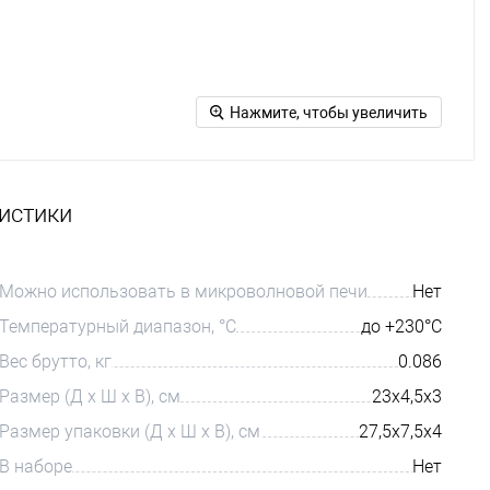
Нажмите, чтобы увеличить
истики
Можно использовать в микроволновой печи
Нет
Температурный диапазон, °С
до +230°C
Вес брутто, кг
0.086
Размер (Д х Ш х В), см
23х4,5х3
Размер упаковки (Д х Ш х В), см
27,5х7,5х4
В наборе
Нет