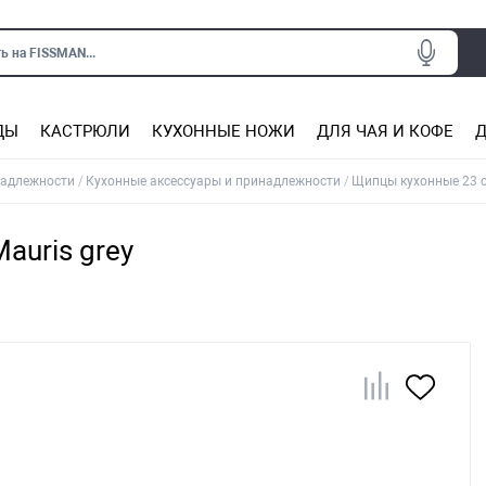
ь на FISSMAN...
ДЫ
КАСТРЮЛИ
КУХОННЫЕ НОЖИ
ДЛЯ ЧАЯ И КОФЕ
Д
Ситечки для заваривания чая
Подставки под горячее, прихватки
Сковороды из нержаве
Сковороды с антип
Кастрюли с антипригарным покрытием
Подставки для ножей, магнит
Прочие аксессуары для кухни
надлежности
Кухонные аксессуары и принадлежности
Щипцы кухонные 23 см
auris grey