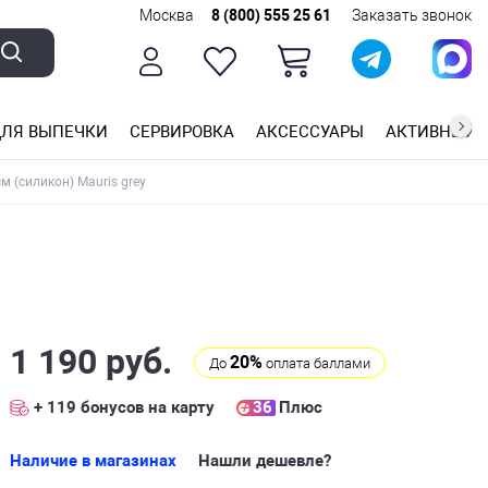
Москва
8 (800) 555 25 61
Заказать звонок
ЛЯ ВЫПЕЧКИ
СЕРВИРОВКА
АКСЕССУАРЫ
АКТИВНЫЙ 
ющей стали
ригарным покрытием
ные планки
 (силикон) Mauris grey
1 190 руб.
20%
До
оплата баллами
+ 119
бонусов на карту
36
Плюс
Наличие в магазинах
Нашли дешевле?