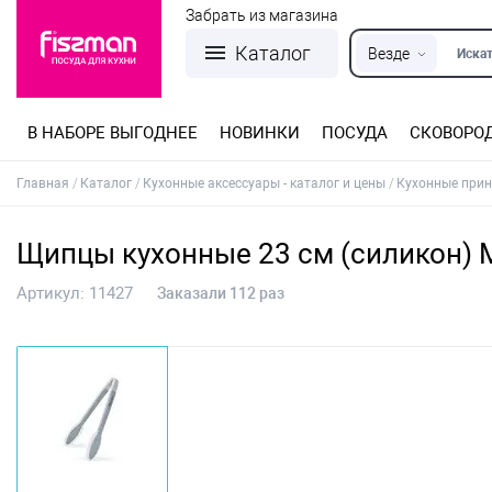
Забрать из магазина
Каталог
Везде
Искат
В НАБОРЕ ВЫГОДНЕЕ
НОВИНКИ
ПОСУДА
СКОВОРО
Кастрюли из нержавеющей стали
Разъемные формы для выпечки
Детская посуда для приготовления
Посуда из нержавеющей стали
Сковороды со съемной ручкой
Терки, шинковки, яйцерезки, чопперы
Формы для льда и шоколада
Детская посуда для приема пищи
Главная
Каталог
Кухонные аксессуары - каталог и цены
Кухонные при
Щипцы кухонные 23 см (силикон) M
Артикул:
11427
Заказали 112 раз