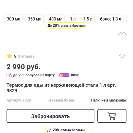
300 мл
350 мл
400 мл
1 л
1,5 л
более 1,8 л
И
20%
До
оплата баллами
5
3 отзыва
2 990 руб.
до 299 бонусов на карту
90
Плюс
Термос для еды из нержавеющей стали 1 л арт.
9829
Артикул: 9829
Заказали 95 раз
Наличие в магазинах
Забронировать
20%
До
оплата баллами