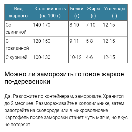
Вид
Калорийность
Белки
Жиры
Углеводы
жаркого
(на 100 г)
(г)
(г)
(г)
Со
140-170
8-10
7-10
12-15
свининой
С
120-150
9-11
5-8
12-15
говядиной
С курицей
100-130
10-12
4-6
12-15
Можно ли заморозить готовое жаркое
по-деревенски
Да. Разложите по контейнерам, заморозьте. Хранится
до 2 месяцев. Размораживайте в холодильнике, затем
разогрейте на сковороде или в микроволновке.
Картофель после заморозки станет чуть мягче, но вкус
не потеряет.