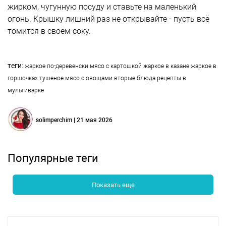
жирком, чугунную посуду и ставьте на маленький
огонь. Крышку лишний раз не открывайте - пусть всё
томится в своём соку.
теги:
жаркое по-деревенски
мясо с картошкой
жаркое в казане
жаркое в
горшочках
тушеное мясо с овощами
вторые блюда
рецепты в
мультиварке
solimperchim | 21 мая 2026
Популярные теги
Показать еще