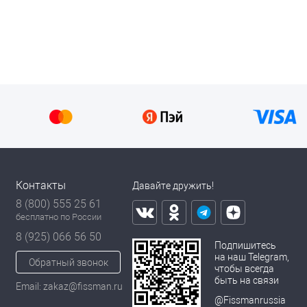
Контакты
Давайте дружить!
8 (800) 555 25 61
бесплатно по России
8 (925) 066 56 50
Подпишитесь
на наш Telegram,
Обратный звонок
чтобы всегда
быть на связи
Email: zakaz@fissman.ru
@Fissmanrussia