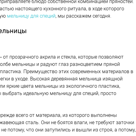
 приправляете блюдо собственной комбинацией пряностей.
частью настоящего кухонного ритуала, в ходе которого
мую
мельницу для специй
, мы расскажем сегодня.
мельницы
 от прозрачного акрила и стекла, которые позволяют
колбе мельницы и радуют глаз разноцветием пряной
о пластика. Преимущество этих современных материалов в
 легки в уходе. Высокая деревянная мельница изящной
и яркие цвета мельницы из экологичного пластика,
 выбрать идеальную мельницу для специй, просто
режде всего от материала, из которого выполнены
авеющая сталь. Они не боятся влаги, не требуют заточки
е потому, что они затупились и вышли из строя, а потому,