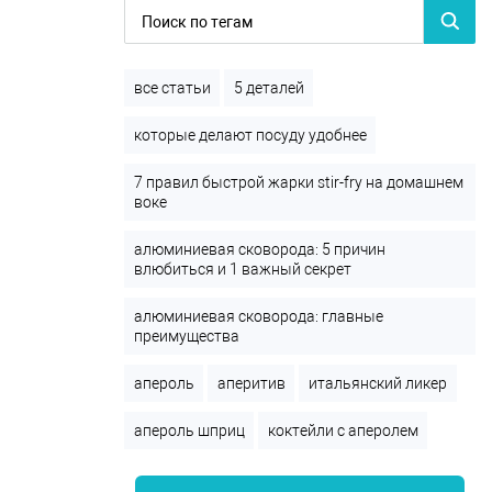
все статьи
5 деталей
которые делают посуду удобнее
7 правил быстрой жарки stir-fry на домашнем
воке
алюминиевая сковорода: 5 причин
влюбиться и 1 важный секрет
алюминиевая сковорода: главные
преимущества
апероль
аперитив
итальянский ликер
апероль шприц
коктейли с аперолем