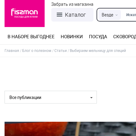
Забрать из магазина
Каталог
Везде
Искат
В НАБОРЕ ВЫГОДНЕЕ
НОВИНКИ
ПОСУДА
СКОВОРО
Кастрюли из нержавеющей стали
Разъемные формы для выпечки
Детская посуда для приготовления
Посуда из нержавеющей стали
Сковороды со съемной ручкой
Терки, шинковки, яйцерезки, чопперы
Формы для льда и шоколада
Детская посуда для приема пищи
Главная
Блог о полезном
Статьи
Выбираем мельницу для специй
Все публикации