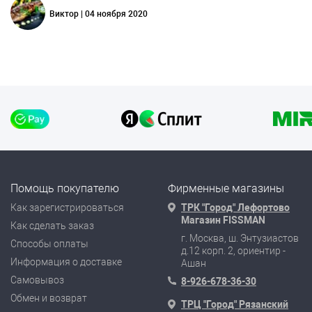
Виктор | 04 ноября 2020
Помощь покупателю
Фирменные магазины
Как зарегистрироваться
ТРК "Город" Лефортово
Магазин FISSMAN
Как сделать заказ
г. Москва, ш. Энтузиастов
Способы оплаты
д.12 корп. 2, ориентир -
Информация о доставке
Ашан
Самовывоз
8-926-678-36-30
Обмен и возврат
ТРЦ "Город" Рязанский