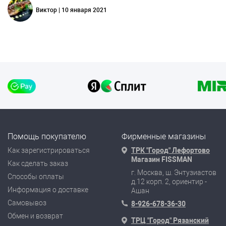
Виктор | 10 января 2021
Помощь покупателю
Фирменные магазины
Как зарегистрироваться
ТРК "Город" Лефортово
Магазин FISSMAN
Как сделать заказ
г. Москва, ш. Энтузиастов
Способы оплаты
д.12 корп. 2, ориентир -
Информация о доставке
Ашан
Самовывоз
8-926-678-36-30
Обмен и возврат
ТРЦ "Город" Рязанский