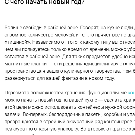
С чего начать новый год?
Больше свободы в рабочей зоне. Говорят, на кухне люди д
огромное количество мелочей, и те, кто прячет все по 
«тишиной». Независимо от того, к какому типу вы относ
чем вы пользуетесь только время от времени, можно убра
остается в рабочей зоне. Для таких предметов удобно ис
магнитные планки — эти решения «дисциплинируют» ку
пространство для вашего кулинарного творчества. Чем
развернуться для вашей фантазии в новом году.
Пересмотр возможностей хранения: функциональные
ко
можно начать новый год на вашей кухне — сделать хран
этой цели можно использовать контейнеры нужной формы
задачи. Во-первых, беспорядочные пакеты, коробки и уп
превращаются в стройный аккуратный ряд контейнеров с
неаккуратно открытую упаковку. Во-вторых, открытое х