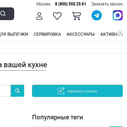
Москва
8 (800) 555 25 61
Заказать звонок
ЛЯ ВЫПЕЧКИ
СЕРВИРОВКА
АКСЕССУАРЫ
АКТИВНЫЙ 
ющей стали
ригарным покрытием
ные планки
а вашей кухне
Написать статью
Популярные теги