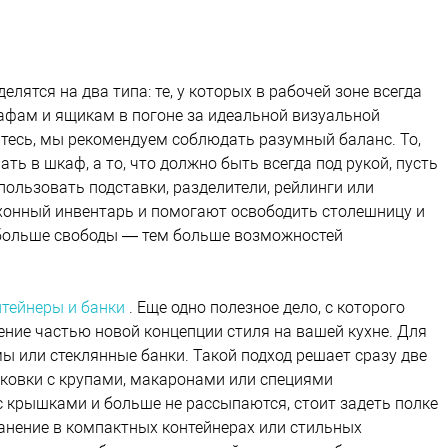
елятся на два типа: те, у которых в рабочей зоне всегда
шкафам и ящикам в погоне за идеальной визуальной
итесь, мы рекомендуем соблюдать разумный баланс. То,
ть в шкаф, а то, что должно быть всегда под рукой, пусть
пользовать подставки, разделители, рейлинги или
хонный инвентарь и помогают освободить столешницу и
 больше свободы — тем больше возможностей
нтейнеры и банки
. Еще одно полезное дело, с которого
ение частью новой концепции стиля на вашей кухне. Для
 или стеклянные банки. Такой подход решает сразу две
аковки с крупами, макаронами или специями
 крышками и больше не рассыпаются, стоит задеть полке
ранение в компактных контейнерах или стильных