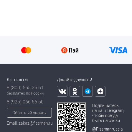
Контакты
Давайте дружить!
8 (800) 555 25 61
бесплатно по России
8 (925) 066 56 50
Подпишитесь
на наш Telegram,
Обратный звонок
чтобы всегда
быть на связи
Email: zakaz@fissman.ru
@Fissmanrussia