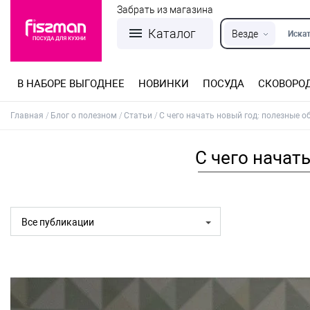
Забрать из магазина
Каталог
Везде
Искат
В НАБОРЕ ВЫГОДНЕЕ
НОВИНКИ
ПОСУДА
СКОВОРО
Кастрюли из нержавеющей стали
Разъемные формы для выпечки
Детская посуда для приготовления
Посуда из нержавеющей стали
Сковороды со съемной ручкой
Терки, шинковки, яйцерезки, чопперы
Формы для льда и шоколада
Детская посуда для приема пищи
Главная
Блог о полезном
Статьи
С чего начать новый год: полезные о
С чего начат
Все публикации