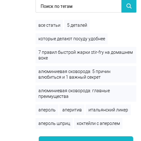
все статьи
5 деталей
которые делают посуду удобнее
7 правил быстрой жарки stir-fry на домашнем
воке
алюминиевая сковорода: 5 причин
влюбиться и 1 важный секрет
алюминиевая сковорода: главные
преимущества
апероль
аперитив
итальянский ликер
апероль шприц
коктейли с аперолем