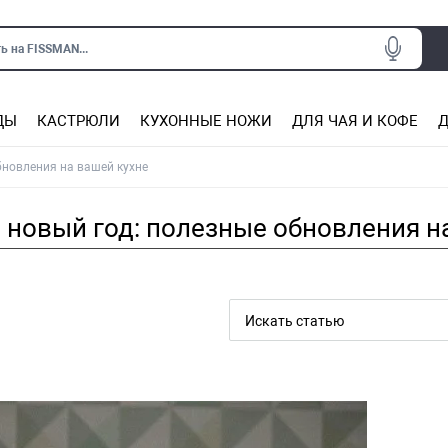
ь на FISSMAN...
ДЫ
КАСТРЮЛИ
КУХОННЫЕ НОЖИ
ДЛЯ ЧАЯ И КОФЕ
Д
Ситечки для заваривания чая
Подставки под горячее, прихватки
Сковороды из нержаве
Сковороды с антип
Кастрюли с антипригарным покрытием
Подставки для ножей, магнит
Прочие аксессуары для кухни
бновления на вашей кухне
ь новый год: полезные обновления н