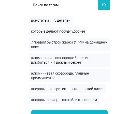
все статьи
5 деталей
которые делают посуду удобнее
7 правил быстрой жарки stir-fry на домашнем
воке
алюминиевая сковорода: 5 причин
влюбиться и 1 важный секрет
алюминиевая сковорода: главные
преимущества
апероль
аперитив
итальянский ликер
апероль шприц
коктейли с аперолем