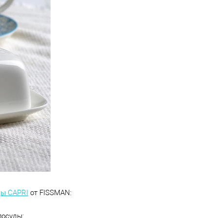
ды
CAPRI
от
FISSMAN
:
посуды
;