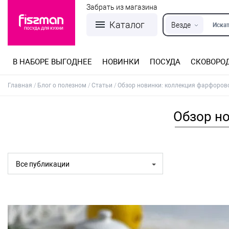
Забрать из магазина
Каталог
Везде
Искат
В НАБОРЕ ВЫГОДНЕЕ
НОВИНКИ
ПОСУДА
СКОВОРО
Кастрюли из нержавеющей стали
Разъемные формы для выпечки
Детская посуда для приготовления
Посуда из нержавеющей стали
Сковороды со съемной ручкой
Терки, шинковки, яйцерезки, чопперы
Формы для льда и шоколада
Детская посуда для приема пищи
Главная
Блог о полезном
Статьи
Обзор новинки: коллекция фарфоров
Обзор н
Все публикации